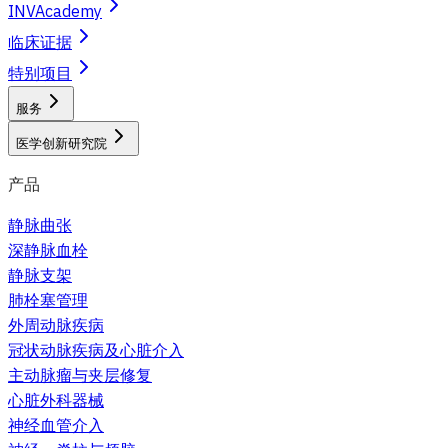
INVAcademy
临床证据
特别项目
服务
医学创新研究院
产品
静脉曲张
深静脉血栓
静脉支架
肺栓塞管理
外周动脉疾病
冠状动脉疾病及心脏介入
主动脉瘤与夹层修复
心脏外科器械
神经血管介入