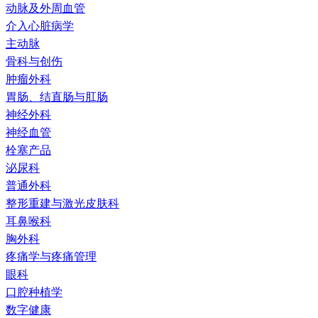
动脉及外周血管
介入心脏病学
主动脉
骨科与创伤
肿瘤外科
胃肠、结直肠与肛肠
神经外科
神经血管
栓塞产品
泌尿科
普通外科
整形重建与激光皮肤科
耳鼻喉科
胸外科
疼痛学与疼痛管理
眼科
口腔种植学
数字健康