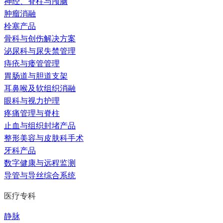
神经、脊柱与颅脑
肿瘤消融
栓塞产品
骨科与创伤解决方案
泌尿科与尿失禁管理
痔疮与瘘管管理
胃肠道与胆道支架
耳鼻喉及软组织消融
眼科与视力护理
疼痛管理与脊柱
止血与组织封堵产品
整形美容与皮肤科手术
牙科产品
数字健康与远程监测
导管与导丝综合系统
医疗专科
静脉