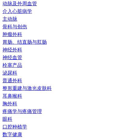
动脉及外周血管
介入心脏病学
主动脉
骨科与创伤
肿瘤外科
胃肠、结直肠与肛肠
神经外科
神经血管
栓塞产品
泌尿科
普通外科
整形重建与激光皮肤科
耳鼻喉科
胸外科
疼痛学与疼痛管理
眼科
口腔种植学
数字健康