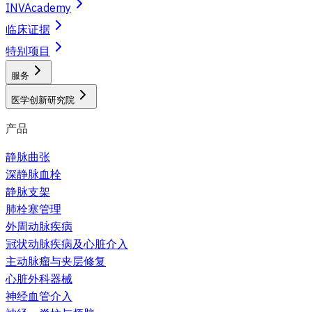
INVAcademy
临床证据
特别项目
服务
医学创新研究院
产品
静脉曲张
深静脉血栓
静脉支架
肺栓塞管理
外周动脉疾病
冠状动脉疾病及心脏介入
主动脉瘤与夹层修复
心脏外科器械
神经血管介入