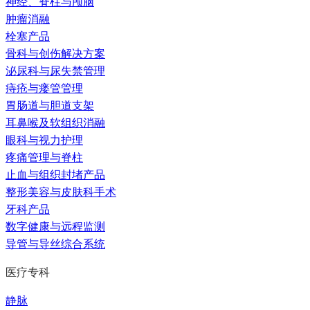
神经、脊柱与颅脑
肿瘤消融
栓塞产品
骨科与创伤解决方案
泌尿科与尿失禁管理
痔疮与瘘管管理
胃肠道与胆道支架
耳鼻喉及软组织消融
眼科与视力护理
疼痛管理与脊柱
止血与组织封堵产品
整形美容与皮肤科手术
牙科产品
数字健康与远程监测
导管与导丝综合系统
医疗专科
静脉