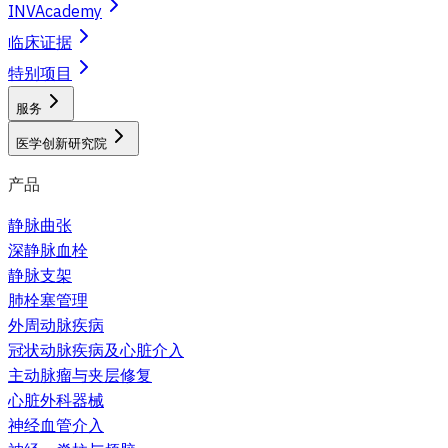
INVAcademy
临床证据
特别项目
服务
医学创新研究院
产品
静脉曲张
深静脉血栓
静脉支架
肺栓塞管理
外周动脉疾病
冠状动脉疾病及心脏介入
主动脉瘤与夹层修复
心脏外科器械
神经血管介入