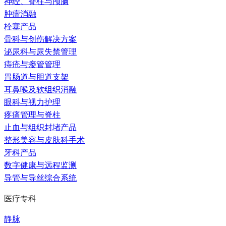
神经、脊柱与颅脑
肿瘤消融
栓塞产品
骨科与创伤解决方案
泌尿科与尿失禁管理
痔疮与瘘管管理
胃肠道与胆道支架
耳鼻喉及软组织消融
眼科与视力护理
疼痛管理与脊柱
止血与组织封堵产品
整形美容与皮肤科手术
牙科产品
数字健康与远程监测
导管与导丝综合系统
医疗专科
静脉