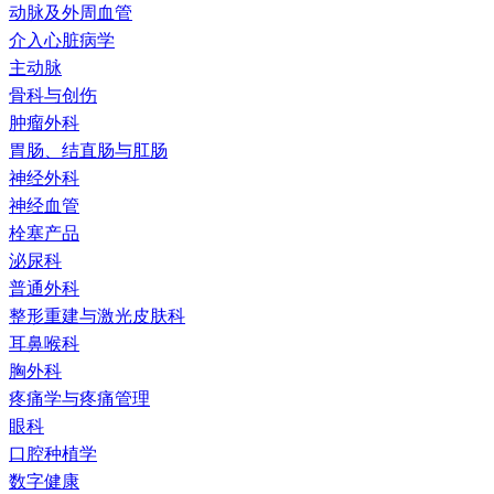
动脉及外周血管
介入心脏病学
主动脉
骨科与创伤
肿瘤外科
胃肠、结直肠与肛肠
神经外科
神经血管
栓塞产品
泌尿科
普通外科
整形重建与激光皮肤科
耳鼻喉科
胸外科
疼痛学与疼痛管理
眼科
口腔种植学
数字健康