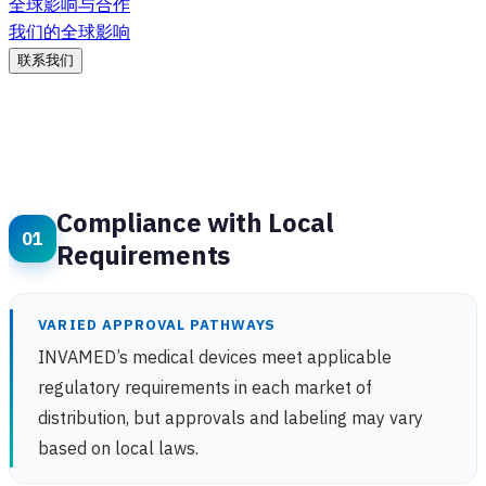
全球影响与合作
我们的全球影响
联系我们
Compliance with Local
Requirements
VARIED APPROVAL PATHWAYS
INVAMED’s medical devices meet applicable
regulatory requirements in each market of
distribution, but approvals and labeling may vary
based on local laws.