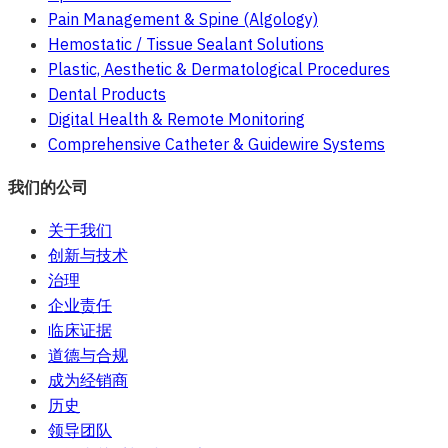
Pain Management & Spine (Algology)
Hemostatic / Tissue Sealant Solutions
Plastic, Aesthetic & Dermatological Procedures
Dental Products
Digital Health & Remote Monitoring
Comprehensive Catheter & Guidewire Systems
我们的公司
关于我们
创新与技术
治理
企业责任
临床证据
道德与合规
成为经销商
历史
领导团队