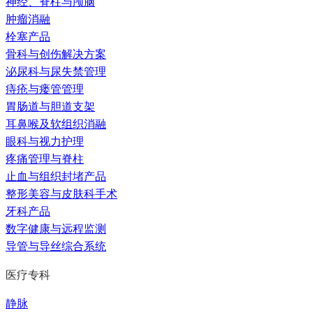
神经、脊柱与颅脑
肿瘤消融
栓塞产品
骨科与创伤解决方案
泌尿科与尿失禁管理
痔疮与瘘管管理
胃肠道与胆道支架
耳鼻喉及软组织消融
眼科与视力护理
疼痛管理与脊柱
止血与组织封堵产品
整形美容与皮肤科手术
牙科产品
数字健康与远程监测
导管与导丝综合系统
医疗专科
静脉