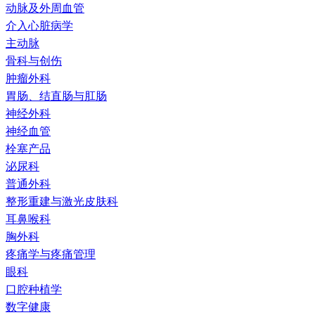
动脉及外周血管
介入心脏病学
主动脉
骨科与创伤
肿瘤外科
胃肠、结直肠与肛肠
神经外科
神经血管
栓塞产品
泌尿科
普通外科
整形重建与激光皮肤科
耳鼻喉科
胸外科
疼痛学与疼痛管理
眼科
口腔种植学
数字健康