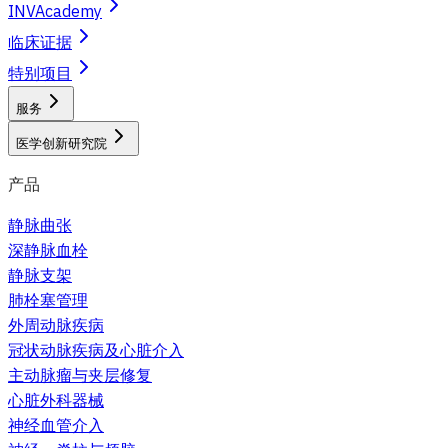
INVAcademy
临床证据
特别项目
服务
医学创新研究院
产品
静脉曲张
深静脉血栓
静脉支架
肺栓塞管理
外周动脉疾病
冠状动脉疾病及心脏介入
主动脉瘤与夹层修复
心脏外科器械
神经血管介入