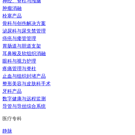
神经、脊柱与颅脑
肿瘤消融
栓塞产品
骨科与创伤解决方案
泌尿科与尿失禁管理
痔疮与瘘管管理
胃肠道与胆道支架
耳鼻喉及软组织消融
眼科与视力护理
疼痛管理与脊柱
止血与组织封堵产品
整形美容与皮肤科手术
牙科产品
数字健康与远程监测
导管与导丝综合系统
医疗专科
静脉