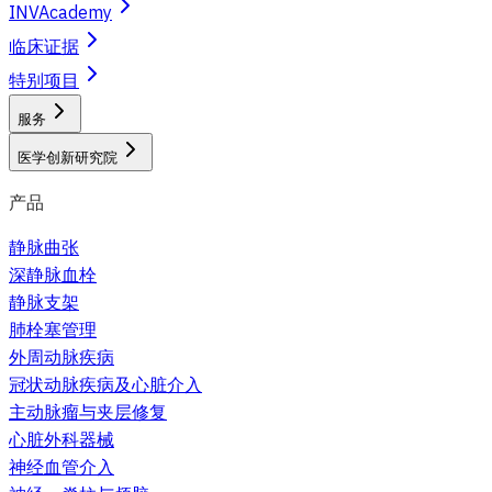
INVAcademy
临床证据
特别项目
服务
医学创新研究院
产品
静脉曲张
深静脉血栓
静脉支架
肺栓塞管理
外周动脉疾病
冠状动脉疾病及心脏介入
主动脉瘤与夹层修复
心脏外科器械
神经血管介入