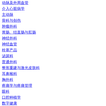
动脉及外周血管
介入心脏病学
主动脉
骨科与创伤
肿瘤外科
胃肠、结直肠与肛肠
神经外科
神经血管
栓塞产品
泌尿科
普通外科
整形重建与激光皮肤科
耳鼻喉科
胸外科
疼痛学与疼痛管理
眼科
口腔种植学
数字健康