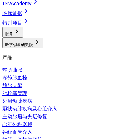
INVAcademy
临床证据
特别项目
服务
医学创新研究院
产品
静脉曲张
深静脉血栓
静脉支架
肺栓塞管理
外周动脉疾病
冠状动脉疾病及心脏介入
主动脉瘤与夹层修复
心脏外科器械
神经血管介入