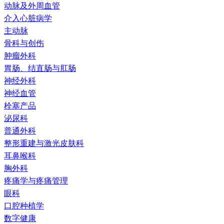
动脉及外周血管
介入心脏病学
主动脉
骨科与创伤
肿瘤外科
胃肠、结直肠与肛肠
神经外科
神经血管
栓塞产品
泌尿科
普通外科
整形重建与激光皮肤科
耳鼻喉科
胸外科
疼痛学与疼痛管理
眼科
口腔种植学
数字健康