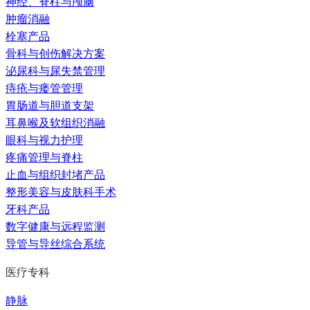
神经、脊柱与颅脑
肿瘤消融
栓塞产品
骨科与创伤解决方案
泌尿科与尿失禁管理
痔疮与瘘管管理
胃肠道与胆道支架
耳鼻喉及软组织消融
眼科与视力护理
疼痛管理与脊柱
止血与组织封堵产品
整形美容与皮肤科手术
牙科产品
数字健康与远程监测
导管与导丝综合系统
医疗专科
静脉