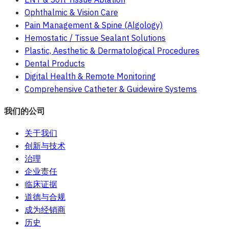
Ophthalmic & Vision Care
Pain Management & Spine (Algology)
Hemostatic / Tissue Sealant Solutions
Plastic, Aesthetic & Dermatological Procedures
Dental Products
Digital Health & Remote Monitoring
Comprehensive Catheter & Guidewire Systems
我们的公司
关于我们
创新与技术
治理
企业责任
临床证据
道德与合规
成为经销商
历史