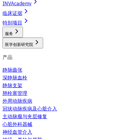
INVAcademy
临床证据
特别项目
服务
医学创新研究院
产品
静脉曲张
深静脉血栓
静脉支架
肺栓塞管理
外周动脉疾病
冠状动脉疾病及心脏介入
主动脉瘤与夹层修复
心脏外科器械
神经血管介入