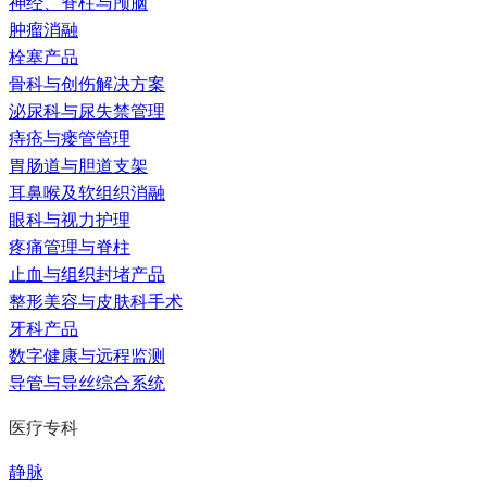
神经、脊柱与颅脑
肿瘤消融
栓塞产品
骨科与创伤解决方案
泌尿科与尿失禁管理
痔疮与瘘管管理
胃肠道与胆道支架
耳鼻喉及软组织消融
眼科与视力护理
疼痛管理与脊柱
止血与组织封堵产品
整形美容与皮肤科手术
牙科产品
数字健康与远程监测
导管与导丝综合系统
医疗专科
静脉