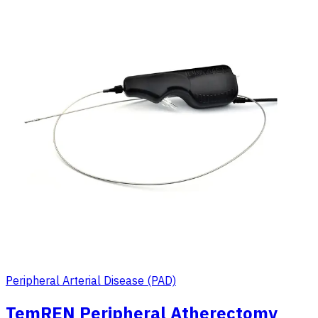
Peripheral Arterial Disease (PAD)
TemREN Peripheral Atherectomy