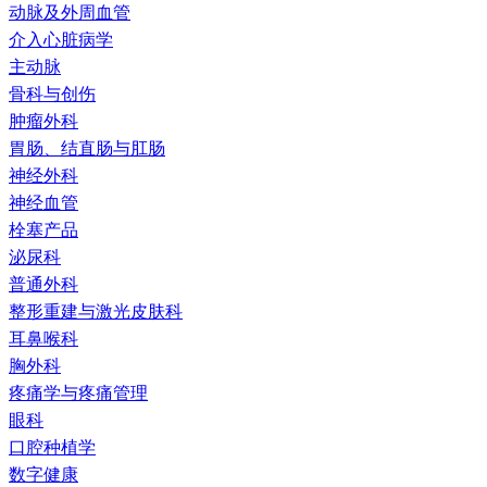
动脉及外周血管
介入心脏病学
主动脉
骨科与创伤
肿瘤外科
胃肠、结直肠与肛肠
神经外科
神经血管
栓塞产品
泌尿科
普通外科
整形重建与激光皮肤科
耳鼻喉科
胸外科
疼痛学与疼痛管理
眼科
口腔种植学
数字健康