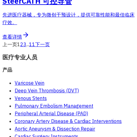
SteerCATH 可控导管
先进医疗器械，专为微创干预设计，提供可靠性能和最佳临床
疗效。
查看详情
上一页
1
2
3
...
11
下一页
医疗专业人员
产品
Varicose Vein
Deep Vein Thrombosis (DVT)
Venous Stents
Pulmonary Embolism Management
Peripheral Arterial Disease (PAD)
Coronary Artery Disease & Cardiac Interventions
Aortic Aneurysm & Dissection Repair
Cardiac Surgery Instruments