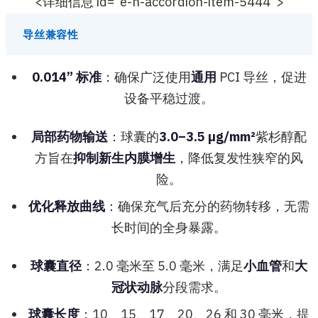
<详细信息 id="e-n-accordion-item-5444">
导丝兼容性
0.014” 标准
：确保广泛使用
通用
PCI 导丝，促进
设备平稳过渡。
局部药物输送
：球囊的
3.0–3.5 µg/mm²
紫杉醇配
方旨在
抑制新生内膜增生
，降低复发性狭窄的风
险。
优化释放曲线
：确保充气后充分的药物转移，无需
长时间的全身暴露。
球囊直径
：2.0 毫米至 5.0 毫米，满足
小血管
和
大
冠状动脉
分段需求。
球囊长度
：10、15、17、20、26 和 30 毫米，提