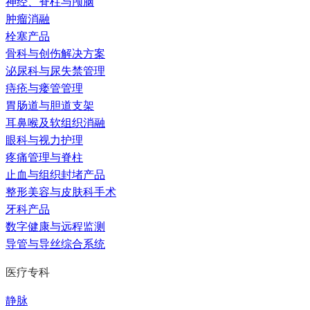
神经、脊柱与颅脑
肿瘤消融
栓塞产品
骨科与创伤解决方案
泌尿科与尿失禁管理
痔疮与瘘管管理
胃肠道与胆道支架
耳鼻喉及软组织消融
眼科与视力护理
疼痛管理与脊柱
止血与组织封堵产品
整形美容与皮肤科手术
牙科产品
数字健康与远程监测
导管与导丝综合系统
医疗专科
静脉