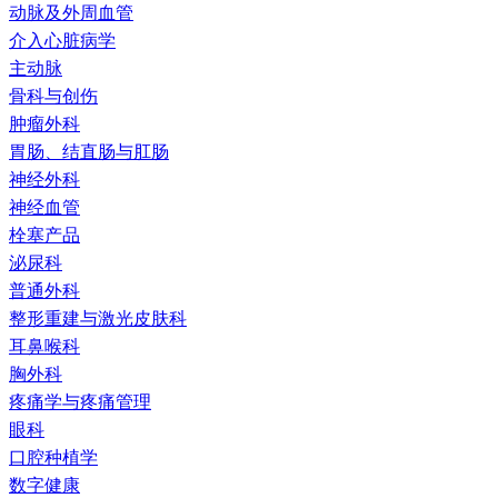
动脉及外周血管
介入心脏病学
主动脉
骨科与创伤
肿瘤外科
胃肠、结直肠与肛肠
神经外科
神经血管
栓塞产品
泌尿科
普通外科
整形重建与激光皮肤科
耳鼻喉科
胸外科
疼痛学与疼痛管理
眼科
口腔种植学
数字健康