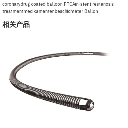
coronary
drug coated balloon PTCA
in-stent restenosis
treatment
medikamentenbeschichteter Ballon
相关产品