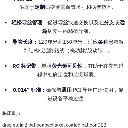
供基于
定制
病变覆盖血管尺寸和病变范围。
轻松导丝管理
：促进
导丝
快速交换以及在
分支
或
远
端
病变中的精确导航。
导管长度
：120厘米和150厘米，适应
各种
患者解
剖结构或通路路线（桡动脉/股动脉）。
RO 标记带
：增强
荧光镜可见性
，有助于在充气过
程中准确定位和监测球囊。
0.014” 标准
：确保与
通用
PCI 导丝广泛使用，促
进设备平稳过渡。
临床重点
drug eluting balloon
paclitaxel coated balloon
DEB