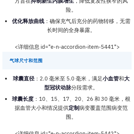
方旨在
抑制新生内膜增生
，降低复发性狭窄的风
险。
优化释放曲线
：确保充气后充分的药物转移，无需
长时间的全身暴露。
<详细信息 id="e-n-accordion-item-5441">
气球尺寸和范围
球囊直径
：2.0 毫米至 5.0 毫米，满足
小血管
和
大
型冠状动脉
分段需求。
球囊长度
：10、15、17、20、26 和 30 毫米，根
据血管大小和情况提供
定制
病变覆盖范围病变范
围。
<详细信息 id="e-n-accordion-item-5442">