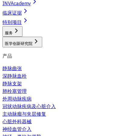
INVAcademy
临床证据
特别项目
服务
医学创新研究院
产品
静脉曲张
深静脉血栓
静脉支架
肺栓塞管理
外周动脉疾病
冠状动脉疾病及心脏介入
主动脉瘤与夹层修复
心脏外科器械
神经血管介入