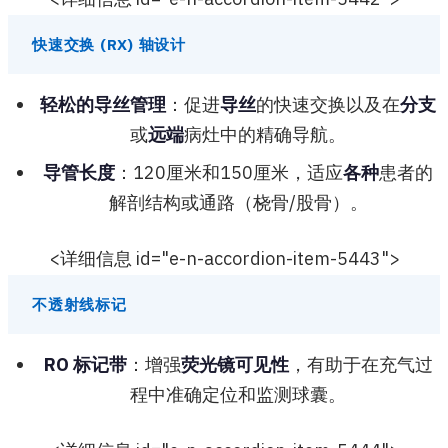
快速交换 (RX) 轴设计
轻松的导丝管理
：促进
导丝
的快速交换以及在
分支
或
远端
病灶中的精确导航。
导管长度
：120厘米和150厘米，适应
各种
患者的
解剖结构或通路（桡骨/股骨）。
<详细信息 id="e-n-accordion-item-5443">
不透射线标记
RO 标记带
：增强
荧光镜可见性
，有助于在充气过
程中准确定位和监测球囊。