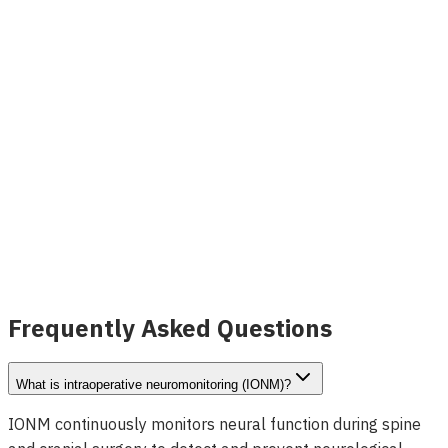
NeuroScope ニューロモニタリング
詳細を見る
Frequently Asked Questions
What is intraoperative neuromonitoring (IONM)?
IONM continuously monitors neural function during spine