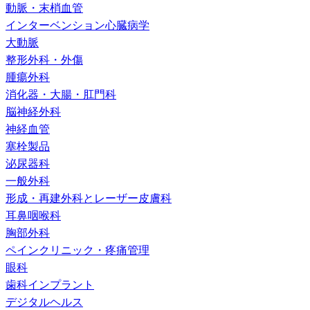
動脈・末梢血管
インターベンション心臓病学
大動脈
整形外科・外傷
腫瘍外科
消化器・大腸・肛門科
脳神経外科
神経血管
塞栓製品
泌尿器科
一般外科
形成・再建外科とレーザー皮膚科
耳鼻咽喉科
胸部外科
ペインクリニック・疼痛管理
眼科
歯科インプラント
デジタルヘルス