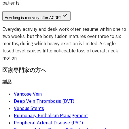
patients.
How long is recovery after ACDF?
Everyday activity and desk work often resume within one to
two weeks, but the bony fusion matures over three to six
months, during which heavy exertion is limited. A single
fused level causes little noticeable loss of overall neck
motion.
医療専門家の方へ
製品
Varicose Vein
Deep Vein Thrombosis (DVT)
Venous Stents
Pulmonary Embolism Management
Peripheral Arterial Disease (PAD)