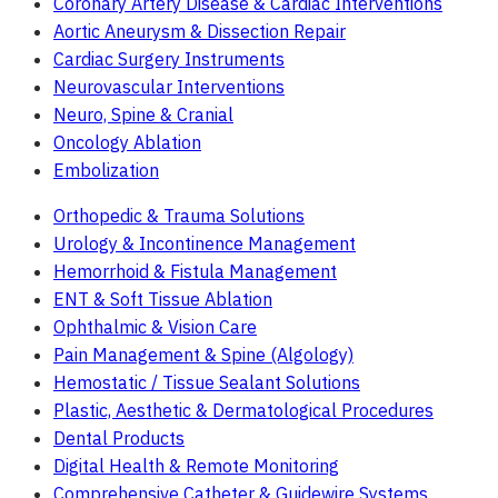
Coronary Artery Disease & Cardiac Interventions
Aortic Aneurysm & Dissection Repair
Cardiac Surgery Instruments
Neurovascular Interventions
Neuro, Spine & Cranial
Oncology Ablation
Embolization
Orthopedic & Trauma Solutions
Urology & Incontinence Management
Hemorrhoid & Fistula Management
ENT & Soft Tissue Ablation
Ophthalmic & Vision Care
Pain Management & Spine (Algology)
Hemostatic / Tissue Sealant Solutions
Plastic, Aesthetic & Dermatological Procedures
Dental Products
Digital Health & Remote Monitoring
Comprehensive Catheter & Guidewire Systems