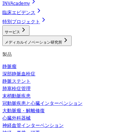
INVAcademy
臨床エビデンス
特別プロジェクト
サービス
メディカルイノベーション研究所
製品
静脈瘤
深部静脈血栓症
静脈ステント
肺塞栓症管理
末梢動脈疾患
冠動脈疾患と心臓インターベンション
大動脈瘤・解離修復
心臓外科器械
神経血管インターベンション