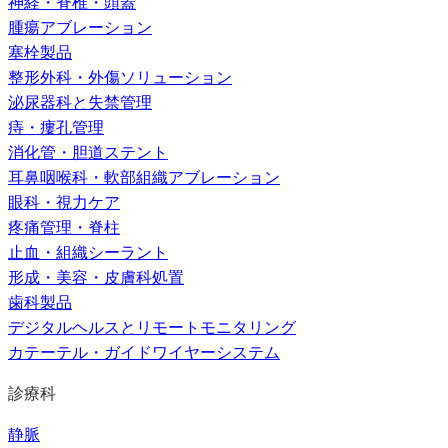
神経・脊椎・頭蓋
腫瘍アブレーション
塞栓製品
整形外科・外傷ソリューション
泌尿器科と失禁管理
痔・瘻孔管理
消化管・胆道ステント
耳鼻咽喉科・軟部組織アブレーション
眼科・視力ケア
疼痛管理・脊柱
止血・組織シーラント
形成・美容・皮膚科処置
歯科製品
デジタルヘルスとリモートモニタリング
カテーテル・ガイドワイヤーシステム
診療科
静脈