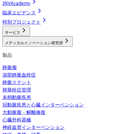
INVAcademy
臨床エビデンス
特別プロジェクト
サービス
メディカルイノベーション研究所
製品
静脈瘤
深部静脈血栓症
静脈ステント
肺塞栓症管理
末梢動脈疾患
冠動脈疾患と心臓インターベンション
大動脈瘤・解離修復
心臓外科器械
神経血管インターベンション