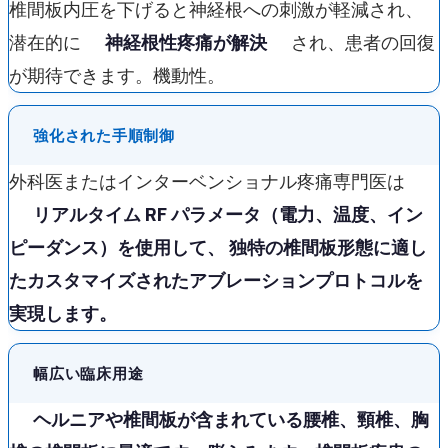
椎間板内圧を下げると神経根への刺激が軽減され、
潜在的に
神経根性疼痛が解決
され、患者の回復
が期待できます。機動性。
強化された手順制御
外科医またはインターベンショナル疼痛専門医は
リアルタイム RF パラメータ（電力、温度、イン
ピーダンス）を使用して、 独特の椎間板形態に適し
た
カスタマイズされたアブレーションプロトコル
を
実現します。
幅広い臨床用途
ヘルニアや椎間板が含まれている
腰椎、頸椎、胸