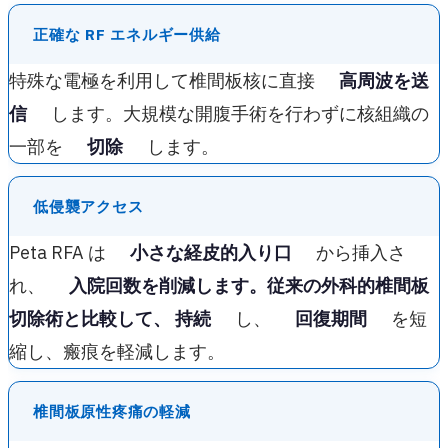
正確な RF エネルギー供給
特殊な電極を利用して椎間板核に直接
高周波を送
信
します。大規模な開腹手術を行わずに核組織の
一部を
切除
します。
低侵襲アクセス
Peta RFA は
小さな経皮的入り口
から挿入さ
れ、
入院回数を削減します。従来の外科的椎間板
切除術と比較して、 持続
し、
回復期間
を短
縮し、瘢痕を軽減します。
椎間板原性疼痛の軽減