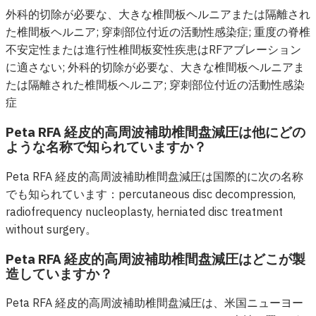
外科的切除が必要な、大きな椎間板ヘルニアまたは隔離され
た椎間板ヘルニア; 穿刺部位付近の活動性感染症; 重度の脊椎
不安定性または進行性椎間板変性疾患はRFアブレーション
に適さない; 外科的切除が必要な、大きな椎間板ヘルニアま
たは隔離された椎間板ヘルニア; 穿刺部位付近の活動性感染
症
Peta RFA 経皮的高周波補助椎間盘減圧は他にどの
ような名称で知られていますか？
Peta RFA 経皮的高周波補助椎間盘減圧は国際的に次の名称
でも知られています：percutaneous disc decompression,
radiofrequency nucleoplasty, herniated disc treatment
without surgery。
Peta RFA 経皮的高周波補助椎間盘減圧はどこが製
造していますか？
Peta RFA 経皮的高周波補助椎間盘減圧は、米国ニューヨー