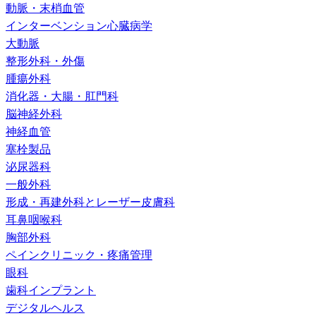
動脈・末梢血管
インターベンション心臓病学
大動脈
整形外科・外傷
腫瘍外科
消化器・大腸・肛門科
脳神経外科
神経血管
塞栓製品
泌尿器科
一般外科
形成・再建外科とレーザー皮膚科
耳鼻咽喉科
胸部外科
ペインクリニック・疼痛管理
眼科
歯科インプラント
デジタルヘルス