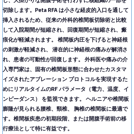
し、大掛かりな開腹手術を行わずに核組織の一部を
切除
します。Peta RFA は
小さな経皮的入口
を通して
挿入されるため、従来の外科的椎間板切除術と比較
して
入院期間
が短縮され、
回復期間
が短縮され、瘢
痕化が軽減されます。 椎間板内圧を下げると神経根
の刺激が軽減され、 潜在的に
神経根の痛みが解消
さ
れ、患者の可動性が回復します。 外科医や痛みの介
入専門家は、固有の椎間板形態に合わせた
カスタマ
イズされたアブレーション プロトコル
を実現するた
めに
リアルタイムのRF パラメータ（電力、温度、イ
ンピーダンス） を監視
できます。 ヘルニアや椎間板
膨隆が見られる
腰椎、頸椎、 胸椎
の椎間板に最適で
す。椎間板疾患の初期段階、または開腹手術前の移
行療法として特に有益です。