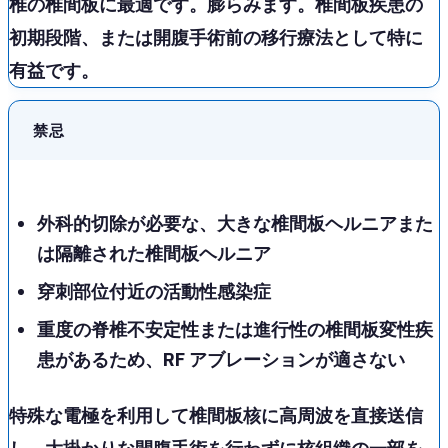
椎
の椎間板に最適です。膨らみます。椎間板疾患の
初期段階、または開腹手術前の移行療法として特に
有益です。
禁忌
外科的切除が必要な、大きな椎間板ヘルニアまた
は隔離された椎間板ヘルニア
穿刺部位付近の活動性感染症
重度の脊椎不安定性または進行性の椎間板変性疾
患があるため、RF アブレーションが適さない
特殊な電極を利用して椎間板核に
高周波を直接送信