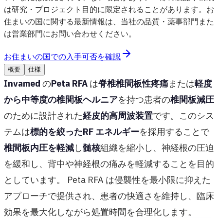
は研究・プロジェクト目的に限定されることがあります。お
住まいの国に関する最新情報は、当社の品質・薬事部門また
は営業部門にお問い合わせください。
お住まいの国での入手可否を確認
概要
仕様
Invamed
の
Peta RFA
は
脊椎椎間板性疼痛
または
軽度
から中等度の椎間板ヘルニア
を持つ患者の
椎間板減圧
のために設計された
経皮的高周波装置
です。このシス
テムは
標的を絞ったRF エネルギー
を採用することで
椎間板内圧を軽減
し
髄核
組織を縮小し、神経根の圧迫
を緩和し、背中や神経根の痛みを軽減することを目的
としています。 Peta RFA は侵襲性を最小限に抑えた
アプローチで提供され、患者の快適さを維持し、臨床
効果を最大化しながら処置時間を合理化します。