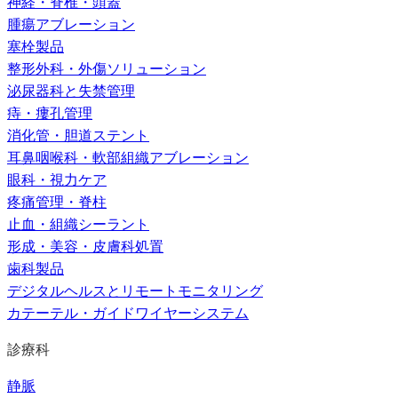
神経・脊椎・頭蓋
腫瘍アブレーション
塞栓製品
整形外科・外傷ソリューション
泌尿器科と失禁管理
痔・瘻孔管理
消化管・胆道ステント
耳鼻咽喉科・軟部組織アブレーション
眼科・視力ケア
疼痛管理・脊柱
止血・組織シーラント
形成・美容・皮膚科処置
歯科製品
デジタルヘルスとリモートモニタリング
カテーテル・ガイドワイヤーシステム
診療科
静脈