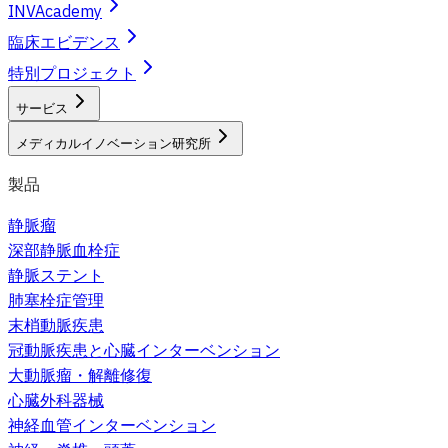
INVAcademy
臨床エビデンス
特別プロジェクト
サービス
メディカルイノベーション研究所
製品
静脈瘤
深部静脈血栓症
静脈ステント
肺塞栓症管理
末梢動脈疾患
冠動脈疾患と心臓インターベンション
大動脈瘤・解離修復
心臓外科器械
神経血管インターベンション