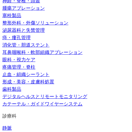
神経・脊椎・頭蓋
腫瘍アブレーション
塞栓製品
整形外科・外傷ソリューション
泌尿器科と失禁管理
痔・瘻孔管理
消化管・胆道ステント
耳鼻咽喉科・軟部組織アブレーション
眼科・視力ケア
疼痛管理・脊柱
止血・組織シーラント
形成・美容・皮膚科処置
歯科製品
デジタルヘルスとリモートモニタリング
カテーテル・ガイドワイヤーシステム
診療科
静脈