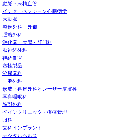
動脈・末梢血管
インターベンション心臓病学
大動脈
整形外科・外傷
腫瘍外科
消化器・大腸・肛門科
脳神経外科
神経血管
塞栓製品
泌尿器科
一般外科
形成・再建外科とレーザー皮膚科
耳鼻咽喉科
胸部外科
ペインクリニック・疼痛管理
眼科
歯科インプラント
デジタルヘルス