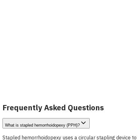
詳細を見る
INVAMED
Image coming soon
結腸肛門科用光ファイバーレーザープローブ
詳細を見る
Frequently Asked Questions
What is stapled hemorrhoidopexy (PPH)?
Stapled hemorrhoidopexy uses a circular stapling device to