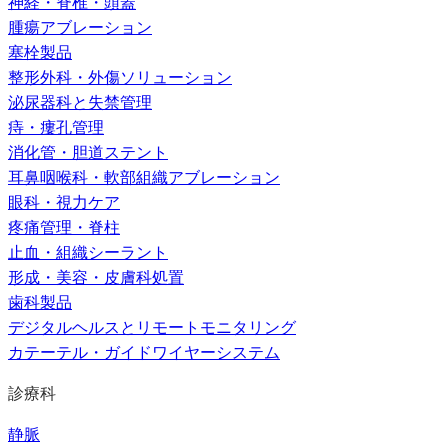
神経・脊椎・頭蓋
腫瘍アブレーション
塞栓製品
整形外科・外傷ソリューション
泌尿器科と失禁管理
痔・瘻孔管理
消化管・胆道ステント
耳鼻咽喉科・軟部組織アブレーション
眼科・視力ケア
疼痛管理・脊柱
止血・組織シーラント
形成・美容・皮膚科処置
歯科製品
デジタルヘルスとリモートモニタリング
カテーテル・ガイドワイヤーシステム
診療科
静脈