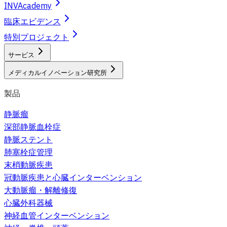
INVAcademy
臨床エビデンス
特別プロジェクト
サービス
メディカルイノベーション研究所
製品
静脈瘤
深部静脈血栓症
静脈ステント
肺塞栓症管理
末梢動脈疾患
冠動脈疾患と心臓インターベンション
大動脈瘤・解離修復
心臓外科器械
神経血管インターベンション