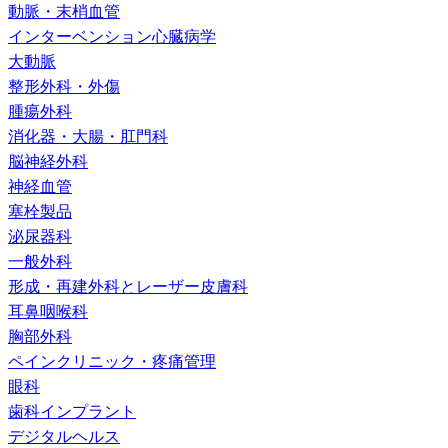
動脈・末梢血管
インターベンション心臓病学
大動脈
整形外科・外傷
腫瘍外科
消化器・大腸・肛門科
脳神経外科
神経血管
塞栓製品
泌尿器科
一般外科
形成・再建外科とレーザー皮膚科
耳鼻咽喉科
胸部外科
ペインクリニック・疼痛管理
眼科
歯科インプラント
デジタルヘルス