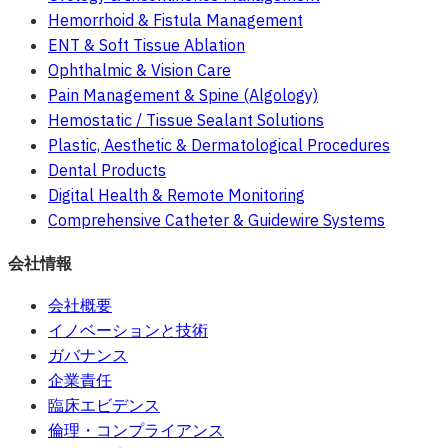
Hemorrhoid & Fistula Management
ENT & Soft Tissue Ablation
Ophthalmic & Vision Care
Pain Management & Spine (Algology)
Hemostatic / Tissue Sealant Solutions
Plastic, Aesthetic & Dermatological Procedures
Dental Products
Digital Health & Remote Monitoring
Comprehensive Catheter & Guidewire Systems
会社情報
会社概要
イノベーションと技術
ガバナンス
企業責任
臨床エビデンス
倫理・コンプライアンス