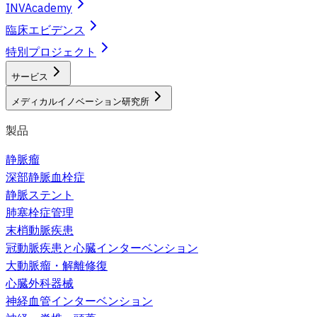
INVAcademy
臨床エビデンス
特別プロジェクト
サービス
メディカルイノベーション研究所
製品
静脈瘤
深部静脈血栓症
静脈ステント
肺塞栓症管理
末梢動脈疾患
冠動脈疾患と心臓インターベンション
大動脈瘤・解離修復
心臓外科器械
神経血管インターベンション