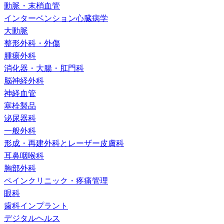
動脈・末梢血管
インターベンション心臓病学
大動脈
整形外科・外傷
腫瘍外科
消化器・大腸・肛門科
脳神経外科
神経血管
塞栓製品
泌尿器科
一般外科
形成・再建外科とレーザー皮膚科
耳鼻咽喉科
胸部外科
ペインクリニック・疼痛管理
眼科
歯科インプラント
デジタルヘルス