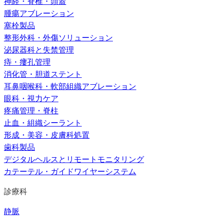
神経・脊椎・頭蓋
腫瘍アブレーション
塞栓製品
整形外科・外傷ソリューション
泌尿器科と失禁管理
痔・瘻孔管理
消化管・胆道ステント
耳鼻咽喉科・軟部組織アブレーション
眼科・視力ケア
疼痛管理・脊柱
止血・組織シーラント
形成・美容・皮膚科処置
歯科製品
デジタルヘルスとリモートモニタリング
カテーテル・ガイドワイヤーシステム
診療科
静脈