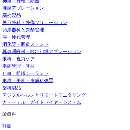
神経・脊椎・頭蓋
腫瘍アブレーション
塞栓製品
整形外科・外傷ソリューション
泌尿器科と失禁管理
痔・瘻孔管理
消化管・胆道ステント
耳鼻咽喉科・軟部組織アブレーション
眼科・視力ケア
疼痛管理・脊柱
止血・組織シーラント
形成・美容・皮膚科処置
歯科製品
デジタルヘルスとリモートモニタリング
カテーテル・ガイドワイヤーシステム
診療科
静脈