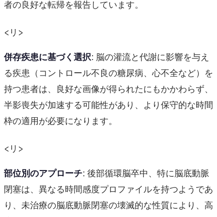
者の良好な転帰を報告しています。
<リ>
併存疾患に基づく選択
: 脳の灌流と代謝に影響を与え
る疾患（コントロール不良の糖尿病、心不全など）を
持つ患者は、良好な画像が得られたにもかかわらず、
半影喪失が加速する可能性があり、より保守的な時間
枠の適用が必要になります。
<リ>
部位別のアプローチ
: 後部循環脳卒中、特に脳底動脈
閉塞は、異なる時間感度プロファイルを持つようであ
り、未治療の脳底動脈閉塞の壊滅的な性質により、高