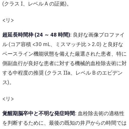
(クラス I、レベル A の証拠)。
<リ>
超延長時間枠 (24 ～ 48 時間)
: 良好な画像プロファイ
ル (コア容積 <30 mL、ミスマッチ比 > 2.0) と良好な
ベースライン機能状態を備えた厳選された患者、特に
側副血行が良好な患者に対する機械的血栓除去術に対
する中程度の推奨 (クラス IIa、レベル B のエビデン
ス)。
<リ>
覚醒期脳卒中と不明な発症時間
: 血栓除去術の適格性
を判断するために、最後の既知の井戸からの時間では