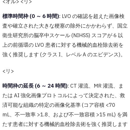
<オル> <リ>
標準時間枠 (0 ～ 6 時間)
: LVO の確認を超えた画像検
査や確立された大きな梗塞の除外にかかわらず、国立
衛生研究所の脳卒中スケール (NIHSS) スコアが 6 以
上の前循環の LVO 患者に対する機械的血栓除去術を
強く推奨します (クラス I、レベル A のエビデンス)。
<リ>
時間枠の延長 (6 ～ 24 時間)
: CT 灌流、MR 灌流、ま
たは AI 強化画像プロトコルによって決定された、救
済可能な組織の特定の画像化基準 (コア容積 <70
mL、不一致率 >1.8、および不一致容積 >15 mL) を満
たす患者に対する機械的血栓除去術を強く推奨します