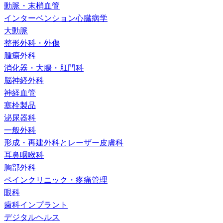
動脈・末梢血管
インターベンション心臓病学
大動脈
整形外科・外傷
腫瘍外科
消化器・大腸・肛門科
脳神経外科
神経血管
塞栓製品
泌尿器科
一般外科
形成・再建外科とレーザー皮膚科
耳鼻咽喉科
胸部外科
ペインクリニック・疼痛管理
眼科
歯科インプラント
デジタルヘルス