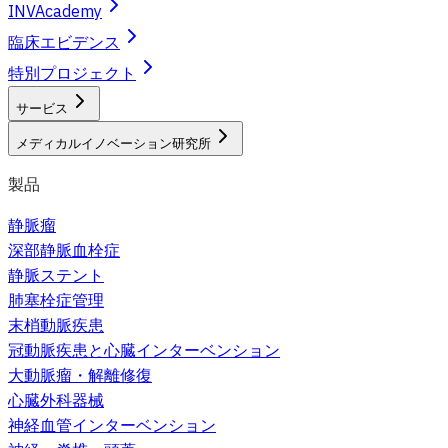
INVAcademy
臨床エビデンス
特別プロジェクト
サービス
メディカルイノベーション研究所
製品
静脈瘤
深部静脈血栓症
静脈ステント
肺塞栓症管理
末梢動脈疾患
冠動脈疾患と心臓インターベンション
大動脈瘤・解離修復
心臓外科器械
神経血管インターベンション