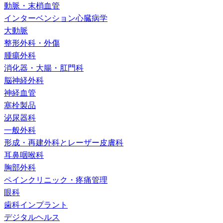
動脈・末梢血管
インターベンション心臓病学
大動脈
整形外科・外傷
腫瘍外科
消化器・大腸・肛門科
脳神経外科
神経血管
塞栓製品
泌尿器科
一般外科
形成・再建外科とレーザー皮膚科
耳鼻咽喉科
胸部外科
ペインクリニック・疼痛管理
眼科
歯科インプラント
デジタルヘルス