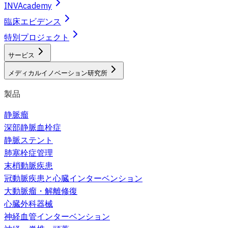
INVAcademy
臨床エビデンス
特別プロジェクト
サービス
メディカルイノベーション研究所
製品
静脈瘤
深部静脈血栓症
静脈ステント
肺塞栓症管理
末梢動脈疾患
冠動脈疾患と心臓インターベンション
大動脈瘤・解離修復
心臓外科器械
神経血管インターベンション