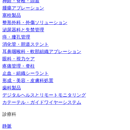
神経・脊椎・頭蓋
腫瘍アブレーション
塞栓製品
整形外科・外傷ソリューション
泌尿器科と失禁管理
痔・瘻孔管理
消化管・胆道ステント
耳鼻咽喉科・軟部組織アブレーション
眼科・視力ケア
疼痛管理・脊柱
止血・組織シーラント
形成・美容・皮膚科処置
歯科製品
デジタルヘルスとリモートモニタリング
カテーテル・ガイドワイヤーシステム
診療科
静脈