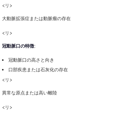
<リ>
大動脈拡張症または動脈瘤の存在
<リ>
冠動脈口の特徴
:
冠動脈口の高さと向き
口部疾患または石灰化の存在
<リ>
異常な原点または高い離陸
<リ>