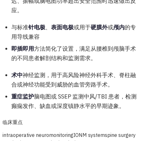
迟、振幅或脑电图功率超出安全范围时迅速做出反
应。
与标准
针电极
、
表面电极
或用于
硬膜外
或
颅内
的专
用导线兼容
即插即用
方法简化了设置，满足从腰椎到颅脑手术
的不同患者解剖结构和监测需求。
术中
神经监测，用于高风险神经外科手术、脊柱融
合或神经功能受到威胁的血管旁路手术。
重症监护
脑电图或 SSEP 监测中风/TBI 患者，检测
癫痫发作、缺血或深度镇静水平的早期迹象。
临床重点
intraoperative neuromonitoring
IONM system
spine surgery