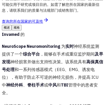
可能仅用于研究或项目目的。如需了解您所在国家的最新信
息，请联系我们的质量与法规部门或销售部门。
查询您所在国家的可及性
概述
规格
Invamed
的
NeuroScope Neuromonitoring
为
实时
神经系统监测
提供了一个
综合平台
，能够在手术或重症监护期间
及早
发现
神经损害并做出支持性决策。该系统具有
高保真信
号处理
和一系列传感器模式（EEG、EMG、诱发电
位），有助于防止不可逆的神经元损伤，并提高 ICU
中
神经外科
、
脊柱手术
或
中风
和
TBI
管理中的患者安
全。