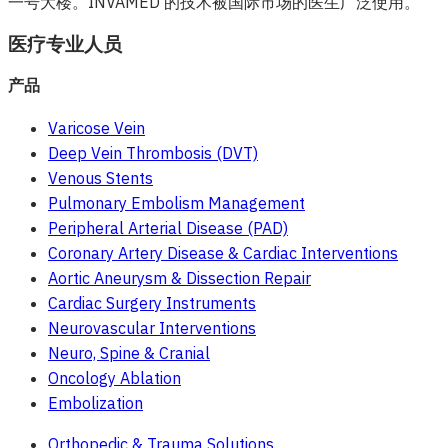
一号大楼。INVAMED 的技术被国际市场的医生广泛使用。
医疗专业人员
产品
Varicose Vein
Deep Vein Thrombosis (DVT)
Venous Stents
Pulmonary Embolism Management
Peripheral Arterial Disease (PAD)
Coronary Artery Disease & Cardiac Interventions
Aortic Aneurysm & Dissection Repair
Cardiac Surgery Instruments
Neurovascular Interventions
Neuro, Spine & Cranial
Oncology Ablation
Embolization
Orthopedic & Trauma Solutions