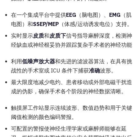
在一个集成平台中提供
EEG
（脑电图）、
EMG
（肌
电图）和
SSEP/MEP
（体感/运动诱发电位）支持。
实时显示
皮质
和
皮质下
信号指导麻醉深度，检测神
经缺血或神经根妥协并跟踪复杂手术者的神经功能
利用
低噪声放大器
和先进的滤波器算法，在具有挑
战性的手术室或 ICU 条件下捕获
准确
波形。
最大限度地减少电灼、患者移动或外部电磁干扰造
成的伪影，确保手术各个阶段的神经数据清晰。
触摸屏工作站显示连续波形、数值趋势和用于关键
阈值检测的颜色编码警报。
可配置的警报使神经生理学家或麻醉师能够在延