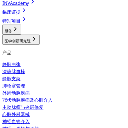
INVAcademy
临床证据
特别项目
服务
医学创新研究院
产品
静脉曲张
深静脉血栓
静脉支架
肺栓塞管理
外周动脉疾病
冠状动脉疾病及心脏介入
主动脉瘤与夹层修复
心脏外科器械
神经血管介入