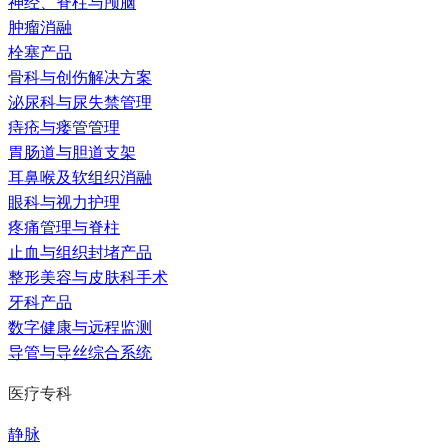
神经、脊柱与颅脑
肿瘤消融
栓塞产品
骨科与创伤解决方案
泌尿科与尿失禁管理
痔疮与瘘管管理
胃肠道与胆道支架
耳鼻喉及软组织消融
眼科与视力护理
疼痛管理与脊柱
止血与组织封堵产品
整形美容与皮肤科手术
牙科产品
数字健康与远程监测
导管与导丝综合系统
医疗专科
静脉