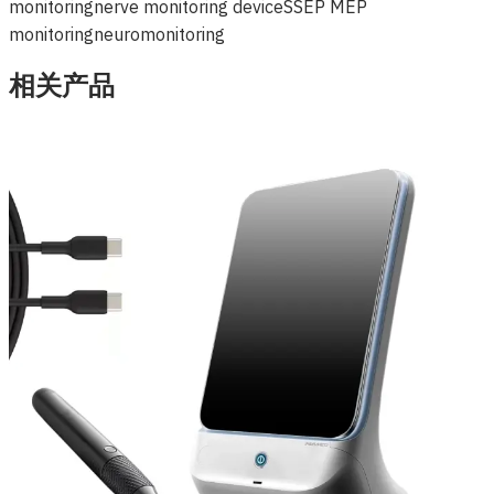
monitoring
nerve monitoring device
SSEP MEP
monitoring
neuromonitoring
相关产品