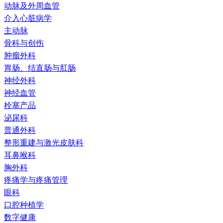
动脉及外周血管
介入心脏病学
主动脉
骨科与创伤
肿瘤外科
胃肠、结直肠与肛肠
神经外科
神经血管
栓塞产品
泌尿科
普通外科
整形重建与激光皮肤科
耳鼻喉科
胸外科
疼痛学与疼痛管理
眼科
口腔种植学
数字健康