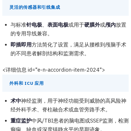
灵活的传感器和引线集成
与标准
针电极
、
表面电极
或用于
硬膜外
或
颅内
放置
的专用导线兼容。
即插即用
方法简化了设置，满足从腰椎到颅脑手术
的不同患者解剖结构和监测需求。
<详细信息 id="e-n-accordion-item-2024">
外科和 ICU 应用
术中
神经监测，用于神经功能受到威胁的高风险神
经外科手术、脊柱融合术或血管旁路手术。
重症监护
中风/TBI患者的脑电图或SSEP监测，检测
癫痫、缺血或深度镇静水平的早期迹象。