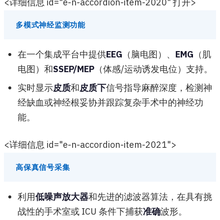
<详细信息 id="e-n-accordion-item-2020" 打开>
多模式神经监测功能
在一个集成平台中提供
EEG
（脑电图）、
EMG
（肌
电图）和
SSEP/MEP
（体感/运动诱发电位）支持。
实时显示
皮质
和
皮质下
信号指导麻醉深度，检测神
经缺血或神经根妥协并跟踪复杂手术中的神经功
能。
<详细信息 id="e-n-accordion-item-2021">
高保真信号采集
利用
低噪声放大器
和先进的滤波器算法，在具有挑
战性的手术室或 ICU 条件下捕获
准确
波形。