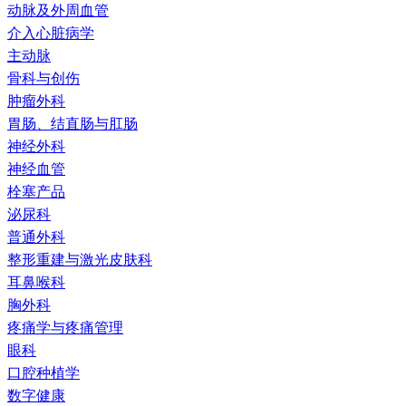
动脉及外周血管
介入心脏病学
主动脉
骨科与创伤
肿瘤外科
胃肠、结直肠与肛肠
神经外科
神经血管
栓塞产品
泌尿科
普通外科
整形重建与激光皮肤科
耳鼻喉科
胸外科
疼痛学与疼痛管理
眼科
口腔种植学
数字健康