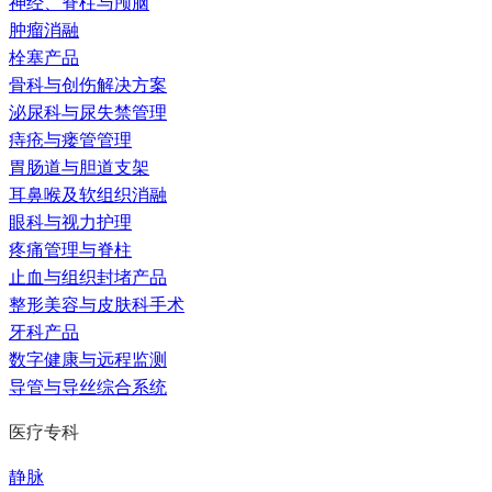
神经、脊柱与颅脑
肿瘤消融
栓塞产品
骨科与创伤解决方案
泌尿科与尿失禁管理
痔疮与瘘管管理
胃肠道与胆道支架
耳鼻喉及软组织消融
眼科与视力护理
疼痛管理与脊柱
止血与组织封堵产品
整形美容与皮肤科手术
牙科产品
数字健康与远程监测
导管与导丝综合系统
医疗专科
静脉