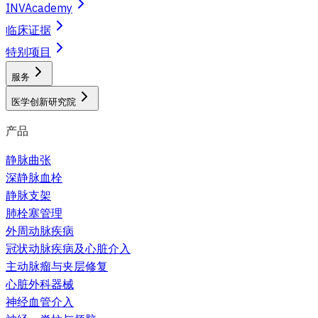
INVAcademy
临床证据
特别项目
服务
医学创新研究院
产品
静脉曲张
深静脉血栓
静脉支架
肺栓塞管理
外周动脉疾病
冠状动脉疾病及心脏介入
主动脉瘤与夹层修复
心脏外科器械
神经血管介入