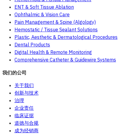
ENT & Soft Tissue Ablation
Ophthalmic & Vision Care
Pain Management & Spine (Algology)
Hemostatic / Tissue Sealant Solutions
Plastic, Aesthetic & Dermatological Procedures
Dental Products
Digital Health & Remote Monitoring
Comprehensive Catheter & Guidewire Systems
我们的公司
关于我们
创新与技术
治理
企业责任
临床证据
道德与合规
成为经销商