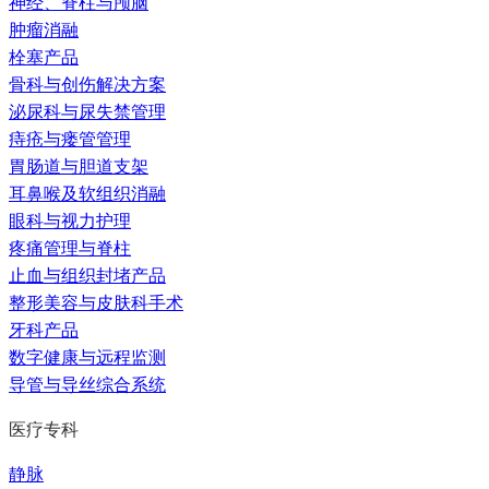
神经、脊柱与颅脑
肿瘤消融
栓塞产品
骨科与创伤解决方案
泌尿科与尿失禁管理
痔疮与瘘管管理
胃肠道与胆道支架
耳鼻喉及软组织消融
眼科与视力护理
疼痛管理与脊柱
止血与组织封堵产品
整形美容与皮肤科手术
牙科产品
数字健康与远程监测
导管与导丝综合系统
医疗专科
静脉