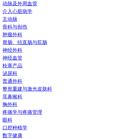
动脉及外周血管
介入心脏病学
主动脉
骨科与创伤
肿瘤外科
胃肠、结直肠与肛肠
神经外科
神经血管
栓塞产品
泌尿科
普通外科
整形重建与激光皮肤科
耳鼻喉科
胸外科
疼痛学与疼痛管理
眼科
口腔种植学
数字健康