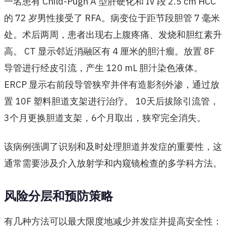
一名患有 Child-Pugh A 型肝硬化和 IV 段 2.5 cm HCC
的 72 岁男性接受了 RFA。病变位于距节段胆管 7 毫米
处。术后两周，患者出现右上腹疼痛、发烧和胆红素升
高。 CT 显示邻近消融区有 4 厘米的胆汁瘤。放置 8F
导管进行经皮引流，产生 120 mL 胆汁染色液体。
ERCP 显示右前段导管狭窄并伴有造影剂外渗，通过放
置 10F 塑料胆道支架进行治疗。 10天后拔除引流管，
3个月更换胆道支架，6个月取出，狭窄完全消失。
该病例强调了识别和及时处理胆道并发症的重要性，这
通常需要涉及介入放射学和内窥镜检查的多学科方法。
风险分层和预防策略
有几种方法可以最大限度地减少并发症并提高安全性：