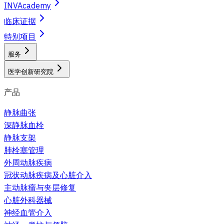
INVAcademy
临床证据
特别项目
服务
医学创新研究院
产品
静脉曲张
深静脉血栓
静脉支架
肺栓塞管理
外周动脉疾病
冠状动脉疾病及心脏介入
主动脉瘤与夹层修复
心脏外科器械
神经血管介入