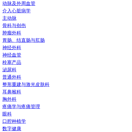
动脉及外周血管
介入心脏病学
主动脉
骨科与创伤
肿瘤外科
胃肠、结直肠与肛肠
神经外科
神经血管
栓塞产品
泌尿科
普通外科
整形重建与激光皮肤科
耳鼻喉科
胸外科
疼痛学与疼痛管理
眼科
口腔种植学
数字健康