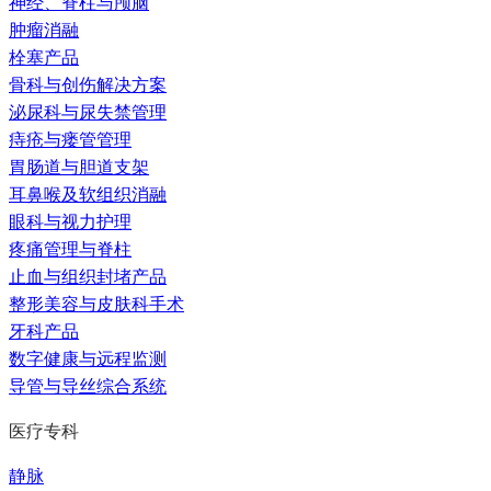
神经、脊柱与颅脑
肿瘤消融
栓塞产品
骨科与创伤解决方案
泌尿科与尿失禁管理
痔疮与瘘管管理
胃肠道与胆道支架
耳鼻喉及软组织消融
眼科与视力护理
疼痛管理与脊柱
止血与组织封堵产品
整形美容与皮肤科手术
牙科产品
数字健康与远程监测
导管与导丝综合系统
医疗专科
静脉