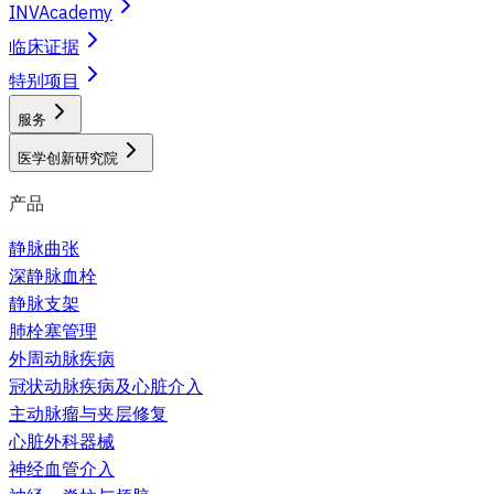
INVAcademy
临床证据
特别项目
服务
医学创新研究院
产品
静脉曲张
深静脉血栓
静脉支架
肺栓塞管理
外周动脉疾病
冠状动脉疾病及心脏介入
主动脉瘤与夹层修复
心脏外科器械
神经血管介入