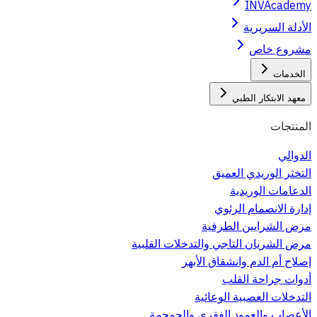
INVAcademy
الأدلة السريرية
مشروع خاص
الخدمات
معهد الابتكار الطبي
المنتجات
الدوالي
التخثر الوريدي العميق
الدعامات الوريدية
إدارة الانصمام الرئوي
مرض الشرايين الطرفية
مرض الشريان التاجي والتدخلات القلبية
إصلاح أم الدم وانشقاق الأبهر
أدوات جراحة القلب
التدخلات العصبية الوعائية
الأعصاب والعمود الفقري والجمجمة