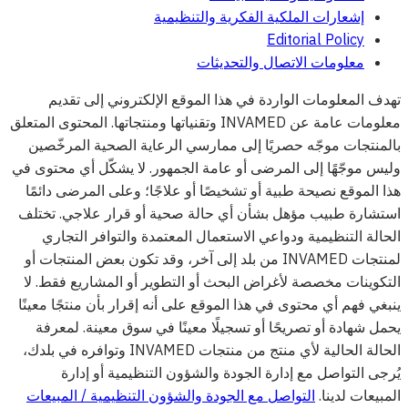
إشعارات الملكية الفكرية والتنظيمية
Editorial Policy
معلومات الاتصال والتحديثات
تهدف المعلومات الواردة في هذا الموقع الإلكتروني إلى تقديم
معلومات عامة عن INVAMED وتقنياتها ومنتجاتها. المحتوى المتعلق
بالمنتجات موجّه حصريًا إلى ممارسي الرعاية الصحية المرخّصين
وليس موجّهًا إلى المرضى أو عامة الجمهور. لا يشكّل أي محتوى في
هذا الموقع نصيحة طبية أو تشخيصًا أو علاجًا؛ وعلى المرضى دائمًا
استشارة طبيب مؤهل بشأن أي حالة صحية أو قرار علاجي. تختلف
الحالة التنظيمية ودواعي الاستعمال المعتمدة والتوافر التجاري
لمنتجات INVAMED من بلد إلى آخر، وقد تكون بعض المنتجات أو
التكوينات مخصصة لأغراض البحث أو التطوير أو المشاريع فقط. لا
ينبغي فهم أي محتوى في هذا الموقع على أنه إقرار بأن منتجًا معينًا
يحمل شهادة أو تصريحًا أو تسجيلًا معينًا في سوق معينة. لمعرفة
الحالة الحالية لأي منتج من منتجات INVAMED وتوافره في بلدك،
يُرجى التواصل مع إدارة الجودة والشؤون التنظيمية أو إدارة
المبيعات لدينا.
التواصل مع الجودة والشؤون التنظيمية / المبيعات