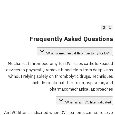
Atlas دعامة وريدية
عرض التفاصيل
2
1
Frequently Asked Questions
What is mechanical thrombectomy for DVT?
Mechanical thrombectomy for DVT uses catheter-based
devices to physically remove blood clots from deep veins
without relying solely on thrombolytic drugs. Techniques
include rotational disruption, aspiration, and
pharmacomechanical approaches.
When is an IVC filter indicated?
An IVC filter is indicated when DVT patients cannot receive