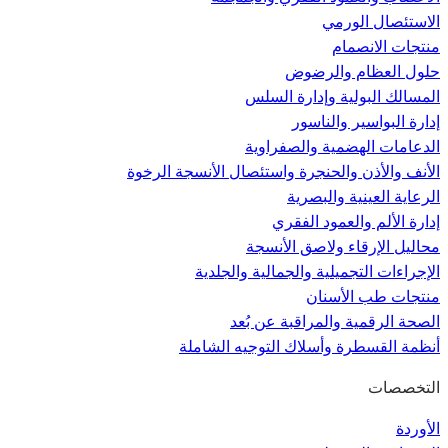
الاستئصال الورمي
منتجات الانصمام
حلول العظام والرضوض
المسالك البولية وإدارة السلس
إدارة البواسير والناسور
الدعامات الهضمية والصفراوية
الأنف والأذن والحنجرة واستئصال الأنسجة الرخوة
الرعاية العينية والبصرية
إدارة الألم والعمود الفقري
محاليل الإرقاء ولاصق الأنسجة
الإجراءات التجميلية والجمالية والجلدية
منتجات طب الأسنان
الصحة الرقمية والمراقبة عن بُعد
أنظمة القسطرة وأسلاك التوجيه الشاملة
التخصصات
الأوردة