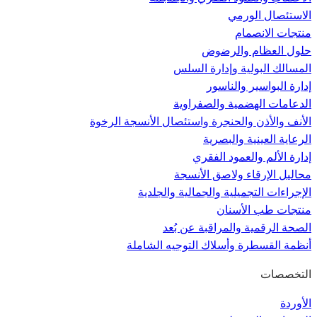
الاستئصال الورمي
منتجات الانصمام
حلول العظام والرضوض
المسالك البولية وإدارة السلس
إدارة البواسير والناسور
الدعامات الهضمية والصفراوية
الأنف والأذن والحنجرة واستئصال الأنسجة الرخوة
الرعاية العينية والبصرية
إدارة الألم والعمود الفقري
محاليل الإرقاء ولاصق الأنسجة
الإجراءات التجميلية والجمالية والجلدية
منتجات طب الأسنان
الصحة الرقمية والمراقبة عن بُعد
أنظمة القسطرة وأسلاك التوجيه الشاملة
التخصصات
الأوردة