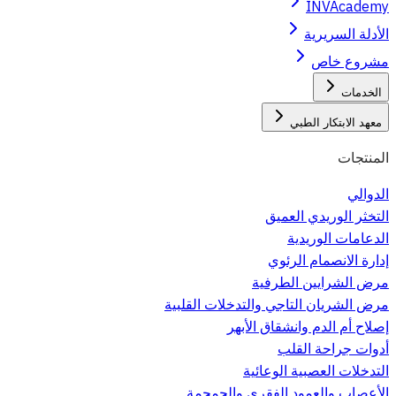
INVAcademy
الأدلة السريرية
مشروع خاص
الخدمات
معهد الابتكار الطبي
المنتجات
الدوالي
التخثر الوريدي العميق
الدعامات الوريدية
إدارة الانصمام الرئوي
مرض الشرايين الطرفية
مرض الشريان التاجي والتدخلات القلبية
إصلاح أم الدم وانشقاق الأبهر
أدوات جراحة القلب
التدخلات العصبية الوعائية
الأعصاب والعمود الفقري والجمجمة