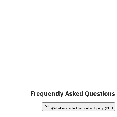
عرض التفاصيل
INVAMED
Image coming soon
مسبار ليزر الألياف البصرية لطب القولون والمستقيم
عرض التفاصيل
Frequently Asked Questions
What is stapled hemorrhoidopexy (PPH)?