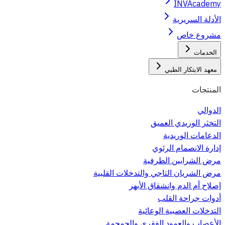
INVAcademy
الأدلة السريرية
مشروع خاص
الخدمات
معهد الابتكار الطبي
المنتجات
الدوالي
التخثر الوريدي العميق
الدعامات الوريدية
إدارة الانصمام الرئوي
مرض الشرايين الطرفية
مرض الشريان التاجي والتدخلات القلبية
إصلاح أم الدم وانشقاق الأبهر
أدوات جراحة القلب
التدخلات العصبية الوعائية
الأعصاب والعمود الفقري والجمجمة