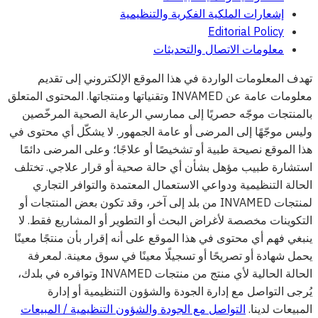
إشعارات الملكية الفكرية والتنظيمية
Editorial Policy
معلومات الاتصال والتحديثات
تهدف المعلومات الواردة في هذا الموقع الإلكتروني إلى تقديم
معلومات عامة عن INVAMED وتقنياتها ومنتجاتها. المحتوى المتعلق
بالمنتجات موجّه حصريًا إلى ممارسي الرعاية الصحية المرخّصين
وليس موجّهًا إلى المرضى أو عامة الجمهور. لا يشكّل أي محتوى في
هذا الموقع نصيحة طبية أو تشخيصًا أو علاجًا؛ وعلى المرضى دائمًا
استشارة طبيب مؤهل بشأن أي حالة صحية أو قرار علاجي. تختلف
الحالة التنظيمية ودواعي الاستعمال المعتمدة والتوافر التجاري
لمنتجات INVAMED من بلد إلى آخر، وقد تكون بعض المنتجات أو
التكوينات مخصصة لأغراض البحث أو التطوير أو المشاريع فقط. لا
ينبغي فهم أي محتوى في هذا الموقع على أنه إقرار بأن منتجًا معينًا
يحمل شهادة أو تصريحًا أو تسجيلًا معينًا في سوق معينة. لمعرفة
الحالة الحالية لأي منتج من منتجات INVAMED وتوافره في بلدك،
يُرجى التواصل مع إدارة الجودة والشؤون التنظيمية أو إدارة
المبيعات لدينا.
التواصل مع الجودة والشؤون التنظيمية / المبيعات