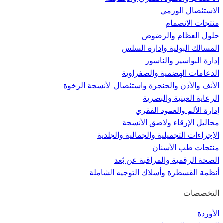
الاستئصال الورمي
منتجات الانصمام
حلول العظام والرضوض
المسالك البولية وإدارة السلس
إدارة البواسير والناسور
الدعامات الهضمية والصفراوية
الأنف والأذن والحنجرة واستئصال الأنسجة الرخوة
الرعاية العينية والبصرية
إدارة الألم والعمود الفقري
محاليل الإرقاء ولاصق الأنسجة
الإجراءات التجميلية والجمالية والجلدية
منتجات طب الأسنان
الصحة الرقمية والمراقبة عن بُعد
أنظمة القسطرة وأسلاك التوجيه الشاملة
التخصصات
الأوردة