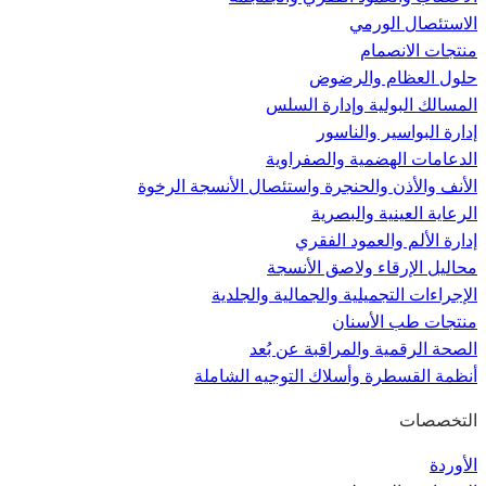
الاستئصال الورمي
منتجات الانصمام
حلول العظام والرضوض
المسالك البولية وإدارة السلس
إدارة البواسير والناسور
الدعامات الهضمية والصفراوية
الأنف والأذن والحنجرة واستئصال الأنسجة الرخوة
الرعاية العينية والبصرية
إدارة الألم والعمود الفقري
محاليل الإرقاء ولاصق الأنسجة
الإجراءات التجميلية والجمالية والجلدية
منتجات طب الأسنان
الصحة الرقمية والمراقبة عن بُعد
أنظمة القسطرة وأسلاك التوجيه الشاملة
التخصصات
الأوردة