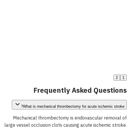
MicroDELIVERY قسطرة الانصمام
عرض التفاصيل
2
1
Frequently Asked Questions
What is mechanical thrombectomy for acute ischemic stroke?
Mechanical thrombectomy is endovascular removal of
large vessel occlusion clots causing acute ischemic stroke.