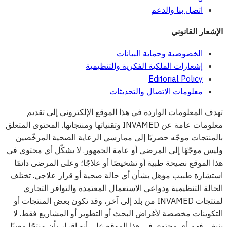
اتصل بنا والدعم
الإشعار القانوني
الخصوصية وحماية البيانات
إشعارات الملكية الفكرية والتنظيمية
Editorial Policy
معلومات الاتصال والتحديثات
تهدف المعلومات الواردة في هذا الموقع الإلكتروني إلى تقديم
معلومات عامة عن INVAMED وتقنياتها ومنتجاتها. المحتوى المتعلق
بالمنتجات موجّه حصريًا إلى ممارسي الرعاية الصحية المرخّصين
وليس موجّهًا إلى المرضى أو عامة الجمهور. لا يشكّل أي محتوى في
هذا الموقع نصيحة طبية أو تشخيصًا أو علاجًا؛ وعلى المرضى دائمًا
استشارة طبيب مؤهل بشأن أي حالة صحية أو قرار علاجي. تختلف
الحالة التنظيمية ودواعي الاستعمال المعتمدة والتوافر التجاري
لمنتجات INVAMED من بلد إلى آخر، وقد تكون بعض المنتجات أو
التكوينات مخصصة لأغراض البحث أو التطوير أو المشاريع فقط. لا
ينبغي فهم أي محتوى في هذا الموقع على أنه إقرار بأن منتجًا معينًا