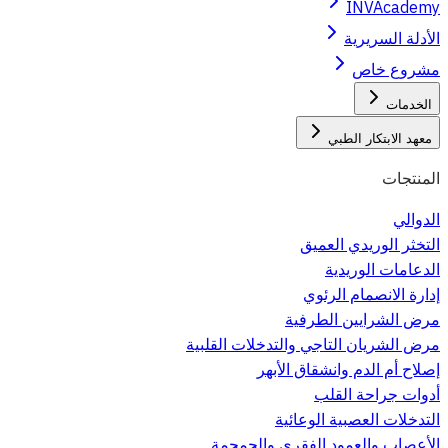
INVAcademy
الأدلة السريرية
مشروع خاص
الخدمات
معهد الابتكار الطبي
المنتجات
الدوالي
التخثر الوريدي العميق
الدعامات الوريدية
إدارة الانصمام الرئوي
مرض الشرايين الطرفية
مرض الشريان التاجي والتدخلات القلبية
إصلاح أم الدم وانشقاق الأبهر
أدوات جراحة القلب
التدخلات العصبية الوعائية
الأعصاب والعمود الفقري والجمجمة