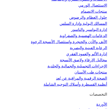
الاستئصال الورمي
منتجات الانصمام
حلول العظام والرضوض
المسالك البولية وإدارة السلس
إدارة البواسير والناسور
الدعامات الهضمية والصفراوية
الأنف والأذن والحنجرة واستئصال الأنسجة الرخوة
الرعاية العينية والبصرية
إدارة الألم والعمود الفقري
محاليل الإرقاء ولاصق الأنسجة
الإجراءات التجميلية والجمالية والجلدية
منتجات طب الأسنان
الصحة الرقمية والمراقبة عن بُعد
أنظمة القسطرة وأسلاك التوجيه الشاملة
التخصصات
الأوردة