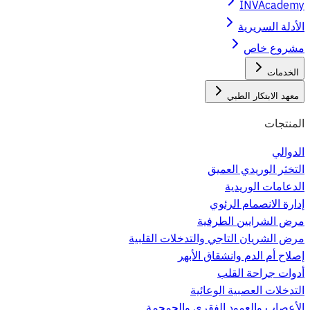
INVAcademy
الأدلة السريرية
مشروع خاص
الخدمات
معهد الابتكار الطبي
المنتجات
الدوالي
التخثر الوريدي العميق
الدعامات الوريدية
إدارة الانصمام الرئوي
مرض الشرايين الطرفية
مرض الشريان التاجي والتدخلات القلبية
إصلاح أم الدم وانشقاق الأبهر
أدوات جراحة القلب
التدخلات العصبية الوعائية
الأعصاب والعمود الفقري والجمجمة