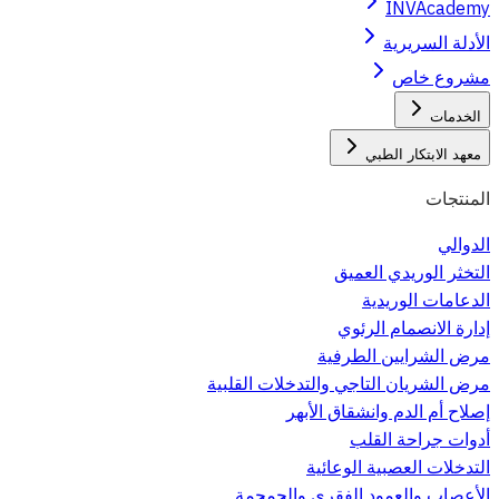
INVAcademy
الأدلة السريرية
مشروع خاص
الخدمات
معهد الابتكار الطبي
المنتجات
الدوالي
التخثر الوريدي العميق
الدعامات الوريدية
إدارة الانصمام الرئوي
مرض الشرايين الطرفية
مرض الشريان التاجي والتدخلات القلبية
إصلاح أم الدم وانشقاق الأبهر
أدوات جراحة القلب
التدخلات العصبية الوعائية
الأعصاب والعمود الفقري والجمجمة