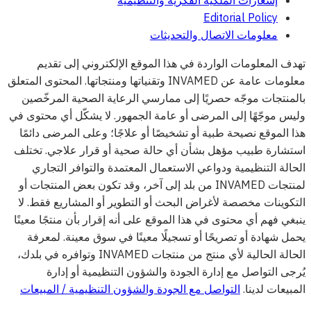
Editorial Policy
معلومات الاتصال والتحديثات
تهدف المعلومات الواردة في هذا الموقع الإلكتروني إلى تقديم
معلومات عامة عن INVAMED وتقنياتها ومنتجاتها. المحتوى المتعلق
بالمنتجات موجّه حصريًا إلى ممارسي الرعاية الصحية المرخّصين
وليس موجّهًا إلى المرضى أو عامة الجمهور. لا يشكّل أي محتوى في
هذا الموقع نصيحة طبية أو تشخيصًا أو علاجًا؛ وعلى المرضى دائمًا
استشارة طبيب مؤهل بشأن أي حالة صحية أو قرار علاجي. تختلف
الحالة التنظيمية ودواعي الاستعمال المعتمدة والتوافر التجاري
لمنتجات INVAMED من بلد إلى آخر، وقد تكون بعض المنتجات أو
التكوينات مخصصة لأغراض البحث أو التطوير أو المشاريع فقط. لا
ينبغي فهم أي محتوى في هذا الموقع على أنه إقرار بأن منتجًا معينًا
يحمل شهادة أو تصريحًا أو تسجيلًا معينًا في سوق معينة. لمعرفة
الحالة الحالية لأي منتج من منتجات INVAMED وتوافره في بلدك،
يُرجى التواصل مع إدارة الجودة والشؤون التنظيمية أو إدارة
المبيعات لدينا.
التواصل مع الجودة والشؤون التنظيمية / المبيعات