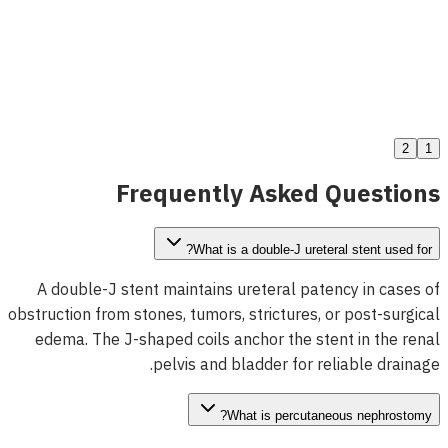
Zebra سلك التوجيه for Urological Procedures
عرض التفاصيل
2
1
Frequently Asked Questions
What is a double-J ureteral stent used for?
A double-J stent maintains ureteral patency in cases of
obstruction from stones, tumors, strictures, or post-surgical
edema. The J-shaped coils anchor the stent in the renal
pelvis and bladder for reliable drainage.
What is percutaneous nephrostomy?