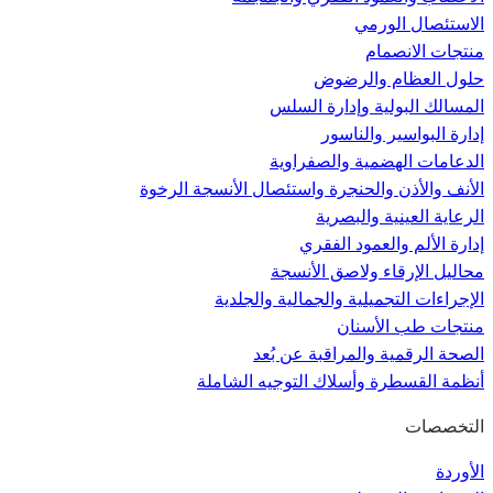
الاستئصال الورمي
منتجات الانصمام
حلول العظام والرضوض
المسالك البولية وإدارة السلس
إدارة البواسير والناسور
الدعامات الهضمية والصفراوية
الأنف والأذن والحنجرة واستئصال الأنسجة الرخوة
الرعاية العينية والبصرية
إدارة الألم والعمود الفقري
محاليل الإرقاء ولاصق الأنسجة
الإجراءات التجميلية والجمالية والجلدية
منتجات طب الأسنان
الصحة الرقمية والمراقبة عن بُعد
أنظمة القسطرة وأسلاك التوجيه الشاملة
التخصصات
الأوردة