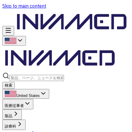
Skip to main content
検索
United States
医療従事者
製品
診療科