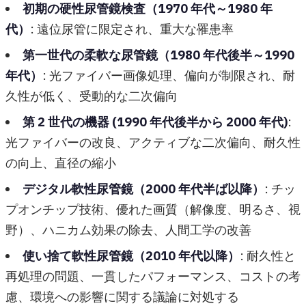
初期の硬性尿管鏡検査（1970 年代～1980 年
代）
: 遠位尿管に限定され、重大な罹患率
第一世代の柔軟な尿管鏡（1980 年代後半～1990
年代）
: 光ファイバー画像処理、偏向が制限され、耐
久性が低く、受動的な二次偏向
第 2 世代の機器 (1990 年代後半から 2000 年代)
:
光ファイバーの改良、アクティブな二次偏向、耐久性
の向上、直径の縮小
デジタル軟性尿管鏡（2000 年代半ば以降）
: チッ
プオンチップ技術、優れた画質（解像度、明るさ、視
野）、ハニカム効果の除去、人間工学の改善
使い捨て軟性尿管鏡（2010 年代以降）
: 耐久性と
再処理の問題、一貫したパフォーマンス、コストの考
慮、環境への影響に関する議論に対処する