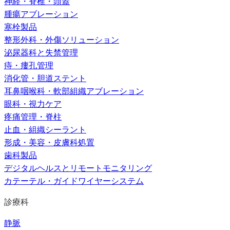
神経・脊椎・頭蓋
腫瘍アブレーション
塞栓製品
整形外科・外傷ソリューション
泌尿器科と失禁管理
痔・瘻孔管理
消化管・胆道ステント
耳鼻咽喉科・軟部組織アブレーション
眼科・視力ケア
疼痛管理・脊柱
止血・組織シーラント
形成・美容・皮膚科処置
歯科製品
デジタルヘルスとリモートモニタリング
カテーテル・ガイドワイヤーシステム
診療科
静脈