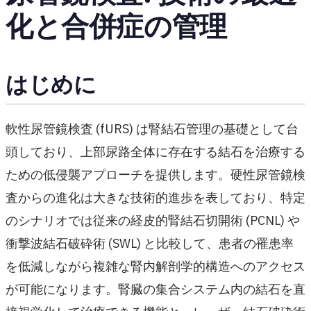
化と合併症の管理
はじめに
軟性尿管鏡検査 (fURS) は腎結石管理の基礎として台
頭しており、上部尿路全体に存在する結石を治療する
ための低侵襲アプローチを提供します。硬性尿管鏡検
査からの進化は大きな技術的進歩を表しており、特定
のシナリオでは従来の経皮的腎結石切開術 (PCNL) や
衝撃波結石破砕術 (SWL) と比較して、患者の罹患率
を低減しながら複雑な腎内解剖学的構造へのアクセス
が可能になります。腎臓の集合システム内の結石を直