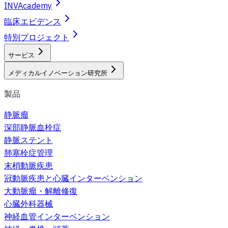
INVAcademy
臨床エビデンス
特別プロジェクト
サービス
メディカルイノベーション研究所
製品
静脈瘤
深部静脈血栓症
静脈ステント
肺塞栓症管理
末梢動脈疾患
冠動脈疾患と心臓インターベンション
大動脈瘤・解離修復
心臓外科器械
神経血管インターベンション