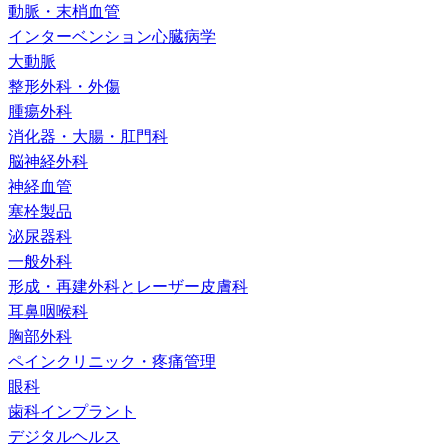
動脈・末梢血管
インターベンション心臓病学
大動脈
整形外科・外傷
腫瘍外科
消化器・大腸・肛門科
脳神経外科
神経血管
塞栓製品
泌尿器科
一般外科
形成・再建外科とレーザー皮膚科
耳鼻咽喉科
胸部外科
ペインクリニック・疼痛管理
眼科
歯科インプラント
デジタルヘルス