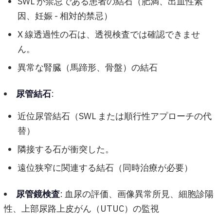
SWL が禁忌である患者の結石（肥満、出血性素
因、妊娠 - 相対的禁忌）
X 線透過性の石は、透視検査では確認できませ
ん。
異常な腎臓（馬蹄形、骨盤）の結石
尿管結石
:
近位尿管結石（SWL または順行性アプローチの代
替）
隣接する石が衝突した。
遠位狭窄に関連する結石（同時治療が必要）
尿管鏡検査
: 血尿の評価、画像異常所見、細胞診陽
性、上部尿路上皮がん（UTUC）の監視