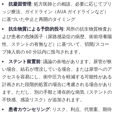
抗凝固管理
: 処方医師との相談、必要に応じてブリ
ッジ療法、ガイドライン（AUA ガイドラインなど）
に基づいた中止と再開のタイミング
抗生物質による予防的投与
: 局所の抗生物質検査お
よび患者の危険因子（尿路感染症の病歴、術前培養陽
性、ステントの有無など）に基づいて、切開/スコー
プ挿入前の 60 分以内に投与されます。
ステント留置前
: 議論の余地があります。尿管が狭
い場合、結石が埋没している場合、または尿管へのア
クセスを容易にし、術中圧力を軽減する可能性がある
計画された段階的処置の場合に考慮される場合があり
ます。ただし、別の手順と潜在的な病気（ステントの
不快感、感染リスク）が追加されます。
患者カウンセリング
: リスク、利点、代替案、期待