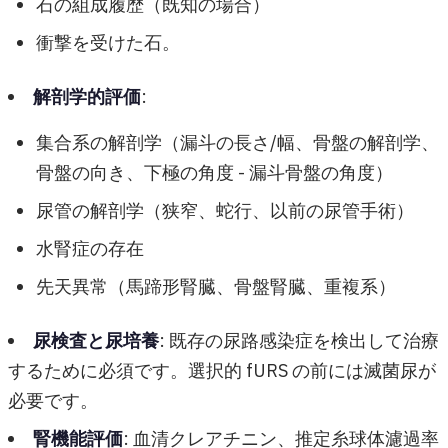
石の組成履歴（既知の場合）
衝撃を受けた石。
解剖学的評価
:
集合系の解剖学（漏斗の長さ/幅、骨盤の解剖学、
骨盤の向き、下極の角度 - 漏斗骨盤の角度）
尿管の解剖学（狭窄、蛇行、以前の尿管手術）
水腎症の存在
先天異常（馬蹄形腎臓、骨盤腎臓、重複系）
尿検査と尿培養
: 既存の尿路感染症を検出して治療
するために必須です。選択的 fURS の前には滅菌尿が
必要です。
腎機能評価
: 血清クレアチニン、推定糸球体濾過率