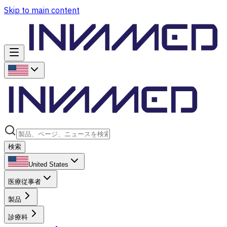
Skip to main content
検索
United States
医療従事者
製品
診療科