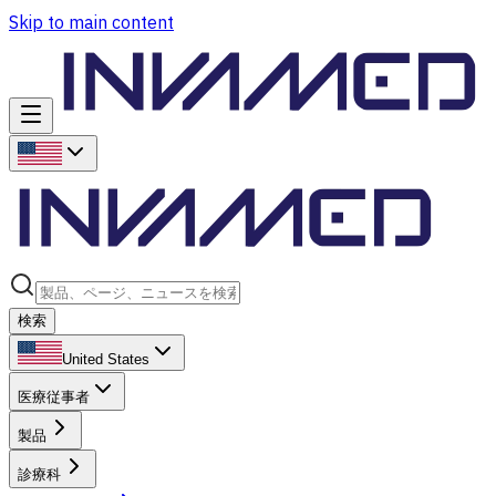
Skip to main content
検索
United States
医療従事者
製品
診療科