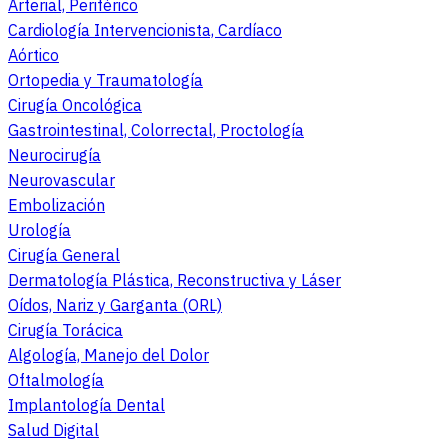
Arterial, Periférico
Cardiología Intervencionista, Cardíaco
Aórtico
Ortopedia y Traumatología
Cirugía Oncológica
Gastrointestinal, Colorrectal, Proctología
Neurocirugía
Neurovascular
Embolización
Urología
Cirugía General
Dermatología Plástica, Reconstructiva y Láser
Oídos, Nariz y Garganta (ORL)
Cirugía Torácica
Algología, Manejo del Dolor
Oftalmología
Implantología Dental
Salud Digital