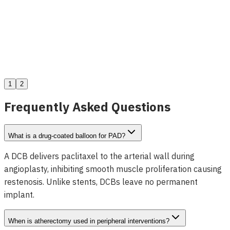
Dolphin Catéter de Entrada Subintimal
Ver detalles
1
2
Frequently Asked Questions
What is a drug-coated balloon for PAD?
A DCB delivers paclitaxel to the arterial wall during
angioplasty, inhibiting smooth muscle proliferation causing
restenosis. Unlike stents, DCBs leave no permanent
implant.
When is atherectomy used in peripheral interventions?