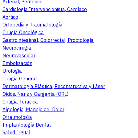
Arterial, Periférico
Cardiología Intervencionista, Cardíaco
Aórtico
Ortopedia y Traumatología
Cirugía Oncológica
Gastrointestinal, Colorrectal, Proctología
Neurocirugía
Neurovascular
Embolización
Urología
Cirugía General
Dermatología Plástica, Reconstructiva y Láser
Oídos, Nariz y Garganta (ORL)
Cirugía Torácica
Algología, Manejo del Dolor
Oftalmología
Implantología Dental
Salud Digital