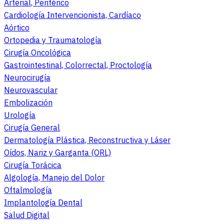
Arterial, Periférico
Cardiología Intervencionista, Cardíaco
Aórtico
Ortopedia y Traumatología
Cirugía Oncológica
Gastrointestinal, Colorrectal, Proctología
Neurocirugía
Neurovascular
Embolización
Urología
Cirugía General
Dermatología Plástica, Reconstructiva y Láser
Oídos, Nariz y Garganta (ORL)
Cirugía Torácica
Algología, Manejo del Dolor
Oftalmología
Implantología Dental
Salud Digital