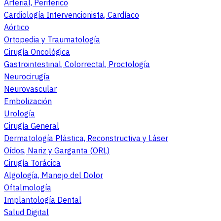
Arterial, Periférico
Cardiología Intervencionista, Cardíaco
Aórtico
Ortopedia y Traumatología
Cirugía Oncológica
Gastrointestinal, Colorrectal, Proctología
Neurocirugía
Neurovascular
Embolización
Urología
Cirugía General
Dermatología Plástica, Reconstructiva y Láser
Oídos, Nariz y Garganta (ORL)
Cirugía Torácica
Algología, Manejo del Dolor
Oftalmología
Implantología Dental
Salud Digital