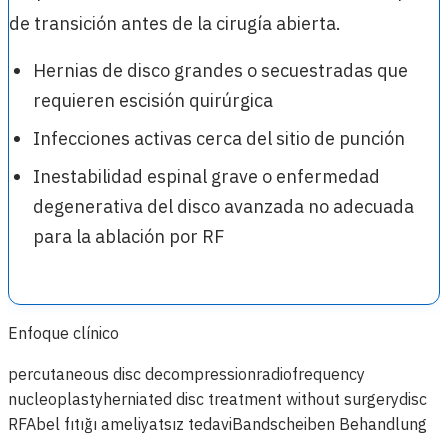
de transición antes de la cirugía abierta.
Hernias de disco grandes o secuestradas que
requieren escisión quirúrgica
Infecciones activas cerca del sitio de punción
Inestabilidad espinal grave o enfermedad
degenerativa del disco avanzada no adecuada
para la ablación por RF
Enfoque clínico
percutaneous disc decompression
radiofrequency
nucleoplasty
herniated disc treatment without surgery
disc
RFA
bel fıtığı ameliyatsız tedavi
Bandscheiben Behandlung