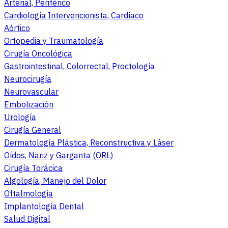
Arterial, Periférico
Cardiología Intervencionista, Cardíaco
Aórtico
Ortopedia y Traumatología
Cirugía Oncológica
Gastrointestinal, Colorrectal, Proctología
Neurocirugía
Neurovascular
Embolización
Urología
Cirugía General
Dermatología Plástica, Reconstructiva y Láser
Oídos, Nariz y Garganta (ORL)
Cirugía Torácica
Algología, Manejo del Dolor
Oftalmología
Implantología Dental
Salud Digital