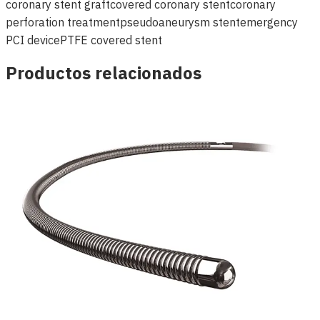
coronary stent graft
covered coronary stent
coronary
perforation treatment
pseudoaneurysm stent
emergency
PCI device
PTFE covered stent
Productos relacionados