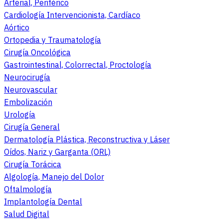
Arterial, Periférico
Cardiología Intervencionista, Cardíaco
Aórtico
Ortopedia y Traumatología
Cirugía Oncológica
Gastrointestinal, Colorrectal, Proctología
Neurocirugía
Neurovascular
Embolización
Urología
Cirugía General
Dermatología Plástica, Reconstructiva y Láser
Oídos, Nariz y Garganta (ORL)
Cirugía Torácica
Algología, Manejo del Dolor
Oftalmología
Implantología Dental
Salud Digital