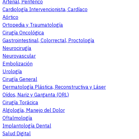
Arterial, Periférico
Cardiología Intervencionista, Cardíaco
Aórtico
Ortopedia y Traumatología
Cirugía Oncológica
Gastrointestinal, Colorrectal, Proctología
Neurocirugía
Neurovascular
Embolización
Urología
Cirugía General
Dermatología Plástica, Reconstructiva y Láser
Oídos, Nariz y Garganta (ORL)
Cirugía Torácica
Algología, Manejo del Dolor
Oftalmología
Implantología Dental
Salud Digital