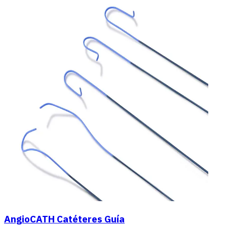
AngioCATH Catéteres Guía