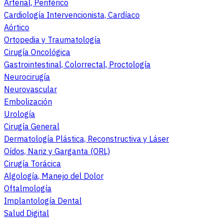
Arterial, Periférico
Cardiología Intervencionista, Cardíaco
Aórtico
Ortopedia y Traumatología
Cirugía Oncológica
Gastrointestinal, Colorrectal, Proctología
Neurocirugía
Neurovascular
Embolización
Urología
Cirugía General
Dermatología Plástica, Reconstructiva y Láser
Oídos, Nariz y Garganta (ORL)
Cirugía Torácica
Algología, Manejo del Dolor
Oftalmología
Implantología Dental
Salud Digital