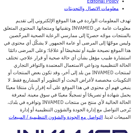
Editorial Policy
معلومات الاتصال والتحديثات
تهدف المعلومات الواردة في هذا الموقع الإلكتروني إلى تقديم
معلومات عامة عن INVAMED وتقنياتها ومنتجاتها. المحتوى المتعلق
بالمنتجات موجّه حصريًا إلى ممارسي الرعاية الصحية المرخّصين
وليس موجّهًا إلى المرضى أو عامة الجمهور. لا يشكّل أي محتوى في
هذا الموقع نصيحة طبية أو تشخيصًا أو علاجًا؛ وعلى المرضى دائمًا
استشارة طبيب مؤهل بشأن أي حالة صحية أو قرار علاجي. تختلف
الحالة التنظيمية ودواعي الاستعمال المعتمدة والتوافر التجاري
لمنتجات INVAMED من بلد إلى آخر، وقد تكون بعض المنتجات أو
التكوينات مخصصة لأغراض البحث أو التطوير أو المشاريع فقط. لا
ينبغي فهم أي محتوى في هذا الموقع على أنه إقرار بأن منتجًا معينًا
يحمل شهادة أو تصريحًا أو تسجيلًا معينًا في سوق معينة. لمعرفة
الحالة الحالية لأي منتج من منتجات INVAMED وتوافره في بلدك،
يُرجى التواصل مع إدارة الجودة والشؤون التنظيمية أو إدارة
المبيعات لدينا.
التواصل مع الجودة والشؤون التنظيمية / المبيعات