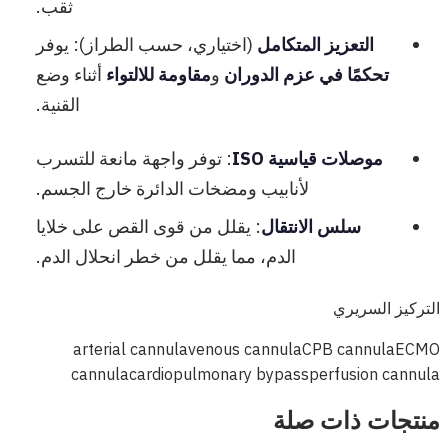
ثقب.
التعزيز المتكامل
(اختياري، حسب الطراز): يوفر
تحكمًا في عزم الدوران
و
مقاومة للالتواء
أثناء وضع
القنية.
موصلات قياسية ISO
: توفر واجهة مانعة للتسرب
لأنابيب ومضخات الدائرة خارج الجسم.
سلس الانتقال
: يقلل من قوى القص على خلايا
الدم، مما يقلل من خطر انحلال الدم.
التركيز السريري
arterial cannula
venous cannula
CPB cannula
ECMO
cannula
cardiopulmonary bypass
perfusion cannula
منتجات ذات صلة