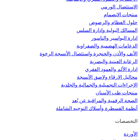
الاستئصال الورمي
منتجات الانصمام
حلول العظام والرضوض
المسالك البولية وإدارة السلس
إدارة البواسير والناسور
الدعامات الهضمية والصفراوية
الأنف والأذن والحنجرة واستئصال الأنسجة الرخوة
الرعاية العينية والبصرية
إدارة الألم والعمود الفقري
محاليل الإرقاء ولاصق الأنسجة
الإجراءات التجميلية والجمالية والجلدية
منتجات طب الأسنان
الصحة الرقمية والمراقبة عن بُعد
أنظمة القسطرة وأسلاك التوجيه الشاملة
التخصصات
الأوردة