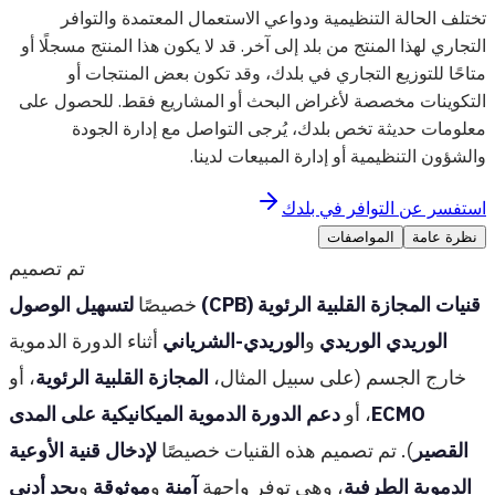
تختلف الحالة التنظيمية ودواعي الاستعمال المعتمدة والتوافر
التجاري لهذا المنتج من بلد إلى آخر. قد لا يكون هذا المنتج مسجلًا أو
متاحًا للتوزيع التجاري في بلدك، وقد تكون بعض المنتجات أو
التكوينات مخصصة لأغراض البحث أو المشاريع فقط. للحصول على
معلومات حديثة تخص بلدك، يُرجى التواصل مع إدارة الجودة
والشؤون التنظيمية أو إدارة المبيعات لدينا.
استفسر عن التوافر في بلدك
نظرة عامة
المواصفات
تم تصميم
قنيات المجازة القلبية الرئوية (CPB)
خصيصًا
لتسهيل الوصول
الوريدي الوريدي
و
الوريدي-الشرياني
أثناء الدورة الدموية
خارج الجسم (على سبيل المثال،
المجازة القلبية الرئوية
، أو
ECMO
، أو
دعم الدورة الدموية الميكانيكية على المدى
القصير
). تم تصميم هذه القنيات خصيصًا
لإدخال قنية الأوعية
الدموية الطرفية
، وهي توفر واجهة
آمنة
و
موثوقة
و
بحد أدنى