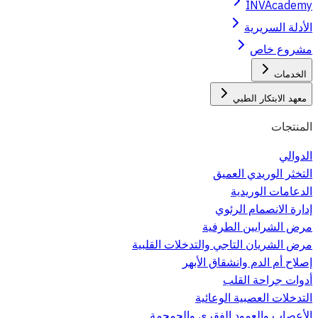
INVAcademy
الأدلة السريرية
مشروع خاص
الخدمات
معهد الابتكار الطبي
المنتجات
الدوالي
التخثر الوريدي العميق
الدعامات الوريدية
إدارة الانصمام الرئوي
مرض الشرايين الطرفية
مرض الشريان التاجي والتدخلات القلبية
إصلاح أم الدم وانشقاق الأبهر
أدوات جراحة القلب
التدخلات العصبية الوعائية
الأعصاب والعمود الفقري والجمجمة