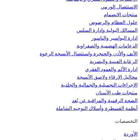
الاستئصال الورمي
منتجات الانصمام
حلول العظام والرضوض
المسالك البولية وإدارة السلس
إدارة البواسير والناسور
الدعامات الهضمية والصفراوية
الأنف والأذن والحنجرة واستئصال الأنسجة الرخوة
الرعاية العينية والبصرية
إدارة الألم والعمود الفقري
محاليل الإرقاء ولاصق الأنسجة
الإجراءات التجميلية والجمالية والجلدية
منتجات طب الأسنان
الصحة الرقمية والمراقبة عن بُعد
أنظمة القسطرة وأسلاك التوجيه الشاملة
التخصصات
الأوردة