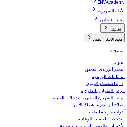
INVAcademy
الأدلة السريرية
مشروع خاص
الخدمات
معهد الابتكار الطبي
المنتجات
الدوالي
التخثر الوريدي العميق
الدعامات الوريدية
إدارة الانصمام الرئوي
مرض الشرايين الطرفية
مرض الشريان التاجي والتدخلات القلبية
إصلاح أم الدم وانشقاق الأبهر
أدوات جراحة القلب
التدخلات العصبية الوعائية
الأعصاب والعمود الفقري والجمجمة