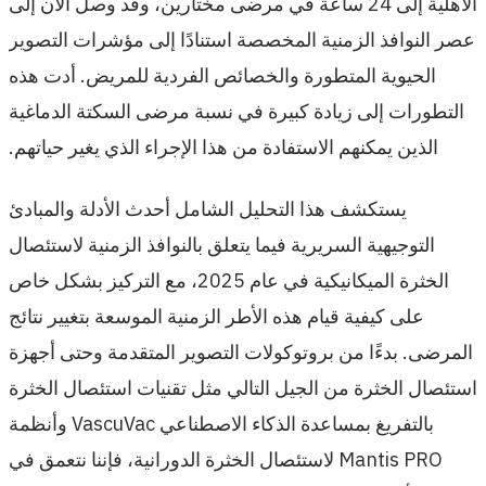
الأهلية إلى 24 ساعة في مرضى مختارين، وقد وصل الآن إلى
عصر النوافذ الزمنية المخصصة استنادًا إلى مؤشرات التصوير
الحيوية المتطورة والخصائص الفردية للمريض. أدت هذه
التطورات إلى زيادة كبيرة في نسبة مرضى السكتة الدماغية
الذين يمكنهم الاستفادة من هذا الإجراء الذي يغير حياتهم.
يستكشف هذا التحليل الشامل أحدث الأدلة والمبادئ
التوجيهية السريرية فيما يتعلق بالنوافذ الزمنية لاستئصال
الخثرة الميكانيكية في عام 2025، مع التركيز بشكل خاص
على كيفية قيام هذه الأطر الزمنية الموسعة بتغيير نتائج
المرضى. بدءًا من بروتوكولات التصوير المتقدمة وحتى أجهزة
استئصال الخثرة من الجيل التالي مثل تقنيات استئصال الخثرة
بالتفريغ بمساعدة الذكاء الاصطناعي VascuVac وأنظمة
Mantis PRO لاستئصال الخثرة الدورانية، فإننا نتعمق في