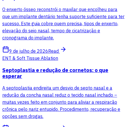
O enxerto ósseo reconstrói o maxilar que encolheu para
que um implante dentário tenha suporte suficiente para ter
sucesso. Este guia cobre quem precisa, tipos de enxerto,
elevação do seio nasal, tempo de cicatrização e
cronograma do implante.
9 de julho de 2026
Read
ENT & Soft Tissue Ablation
Septoplastia e redução de cornetos: o que
esperar
A septoplastia endireita um desvio de septo nasal e a
redução da concha nasal reduz o tecido nasal inchado –
muitas vezes feito em conjunto para aliviar a respiração
crônica pelo nariz entupido. Procedimento, recuperação e
opções sem drogas.