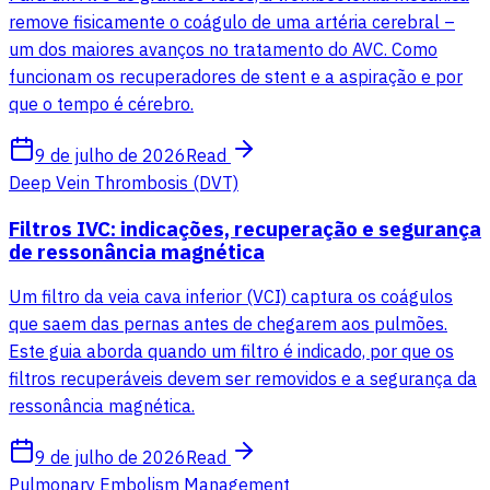
remove fisicamente o coágulo de uma artéria cerebral –
um dos maiores avanços no tratamento do AVC. Como
funcionam os recuperadores de stent e a aspiração e por
que o tempo é cérebro.
9 de julho de 2026
Read
Deep Vein Thrombosis (DVT)
Filtros IVC: indicações, recuperação e segurança
de ressonância magnética
Um filtro da veia cava inferior (VCI) captura os coágulos
que saem das pernas antes de chegarem aos pulmões.
Este guia aborda quando um filtro é indicado, por que os
filtros recuperáveis ​​devem ser removidos e a segurança da
ressonância magnética.
9 de julho de 2026
Read
Pulmonary Embolism Management