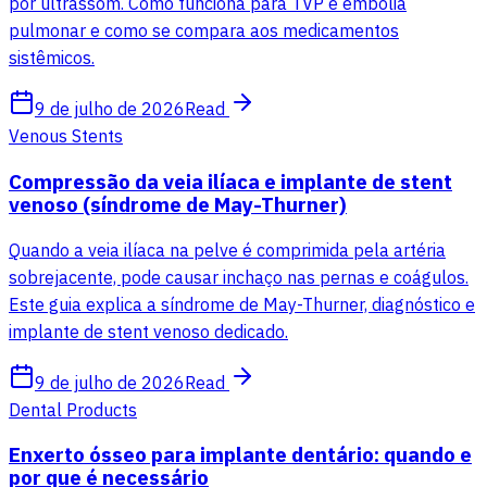
por ultrassom. Como funciona para TVP e embolia
pulmonar e como se compara aos medicamentos
sistêmicos.
9 de julho de 2026
Read
Venous Stents
Compressão da veia ilíaca e implante de stent
venoso (síndrome de May-Thurner)
Quando a veia ilíaca na pelve é comprimida pela artéria
sobrejacente, pode causar inchaço nas pernas e coágulos.
Este guia explica a síndrome de May-Thurner, diagnóstico e
implante de stent venoso dedicado.
9 de julho de 2026
Read
Dental Products
Enxerto ósseo para implante dentário: quando e
por que é necessário