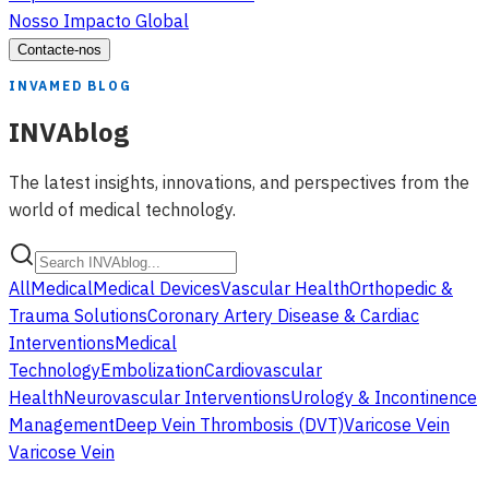
Nosso Impacto Global
Contacte-nos
INVAMED BLOG
INVAblog
The latest insights, innovations, and perspectives from the
world of medical technology.
All
Medical
Medical Devices
Vascular Health
Orthopedic &
Trauma Solutions
Coronary Artery Disease & Cardiac
Interventions
Medical
Technology
Embolization
Cardiovascular
Health
Neurovascular Interventions
Urology & Incontinence
Management
Deep Vein Thrombosis (DVT)
Varicose Vein
Varicose Vein