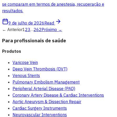
se comparam em termos de anestesia, recuperação e
resultados.
9 de julho de 2026
Read
←
Anterior
1
2
3
…
262
Próximo
→
Para profissionais de saúde
Produtos
Varicose Vein
Deep Vein Thrombosis (DVT)
Venous Stents
Pulmonary Embolism Management
Peripheral Arterial Disease (PAD)
Coronary Artery Disease & Cardiac Interventions
Aortic Aneurysm & Dissection Repair
Cardiac Surgery Instruments
Neurovascular Interventions