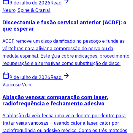
9 de julho de 2026
Read
Neuro, Spine & Cranial
Discectomia e fusão cervical anterior (ACDF): o
que esperar
ACDF remove um disco danificado no pescoço e funde as
vértebras para aliviar a compressão do nervo ou da
medula espinhal. Este guia cobre indicações, procedimento,
recuperação e alternativas como substituição de disco.
9 de julho de 2026
Read
Varicose Vein
Ablação venosa: comparação com laser,
radiofrequência e fechamento adesivo
A ablação da veia fecha uma veia doente por dentro para
tratar veias varicosas – usando calor a laser, calor por
radiofrequência ou adesivo médico. Como os três métodos