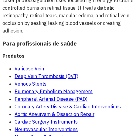
Laser photocoagulation uses focused light energy to create
controlled burns on retinal tissue. It treats diabetic
retinopathy, retinal tears, macular edema, and retinal vein
occlusion by sealing leaking blood vessels or creating
adhesion.
Para profissionais de saúde
Produtos
Varicose Vein
Deep Vein Thrombosis (DVT)
Venous Stents
Pulmonary Embolism Management
Peripheral Arterial Disease (PAD)
Coronary Artery Disease & Cardiac Interventions
Aortic Aneurysm & Dissection Repair
Cardiac Surgery Instruments
Neurovascular Interventions