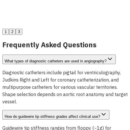
Dolphin ZEBRA Cateter de Suporte de Travessia
Ver detalhes
1
2
3
Frequently Asked Questions
What types of diagnostic catheters are used in angiography?
Diagnostic catheters include pigtail for ventriculography,
Judkins Right and Left for coronary catheterization, and
multipurpose catheters for various vascular territories.
Shape selection depends on aortic root anatomy and target
vessel.
How do guidewire tip stiffness grades affect clinical use?
Guidewire tip stiffness ranges from floppy (~1g) for