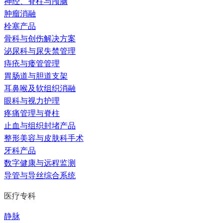
神经、脊柱与颅脑
肿瘤消融
栓塞产品
骨科与创伤解决方案
泌尿科与尿失禁管理
痔疮与瘘管管理
胃肠道与胆道支架
耳鼻喉及软组织消融
眼科与视力护理
疼痛管理与脊柱
止血与组织封堵产品
整形美容与皮肤科手术
牙科产品
数字健康与远程监测
导管与导丝综合系统
医疗专科
静脉