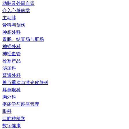
动脉及外周血管
介入心脏病学
主动脉
骨科与创伤
肿瘤外科
胃肠、结直肠与肛肠
神经外科
神经血管
栓塞产品
泌尿科
普通外科
整形重建与激光皮肤科
耳鼻喉科
胸外科
疼痛学与疼痛管理
眼科
口腔种植学
数字健康