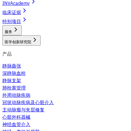
INVAcademy
临床证据
特别项目
服务
医学创新研究院
产品
静脉曲张
深静脉血栓
静脉支架
肺栓塞管理
外周动脉疾病
冠状动脉疾病及心脏介入
主动脉瘤与夹层修复
心脏外科器械
神经血管介入