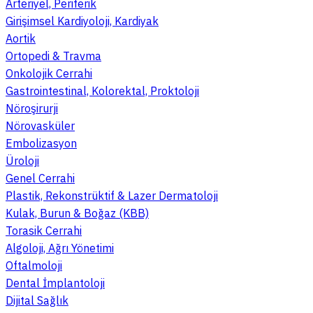
Arteriyel, Periferik
Girişimsel Kardiyoloji, Kardiyak
Aortik
Ortopedi & Travma
Onkolojik Cerrahi
Gastrointestinal, Kolorektal, Proktoloji
Nöroşirurji
Nörovasküler
Embolizasyon
Üroloji
Genel Cerrahi
Plastik, Rekonstrüktif & Lazer Dermatoloji
Kulak, Burun & Boğaz (KBB)
Torasik Cerrahi
Algoloji, Ağrı Yönetimi
Oftalmoloji
Dental İmplantoloji
Dijital Sağlık