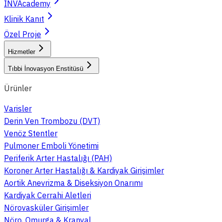
INVAcademy
Klinik Kanıt
Özel Proje
Hizmetler
Tıbbi İnovasyon Enstitüsü
Ürünler
Varisler
Derin Ven Trombozu (DVT)
Venöz Stentler
Pulmoner Emboli Yönetimi
Periferik Arter Hastalığı (PAH)
Koroner Arter Hastalığı & Kardiyak Girişimler
Aortik Anevrizma & Diseksiyon Onarımı
Kardiyak Cerrahi Aletleri
Nörovasküler Girişimler
Nöro, Omurga & Kranyal