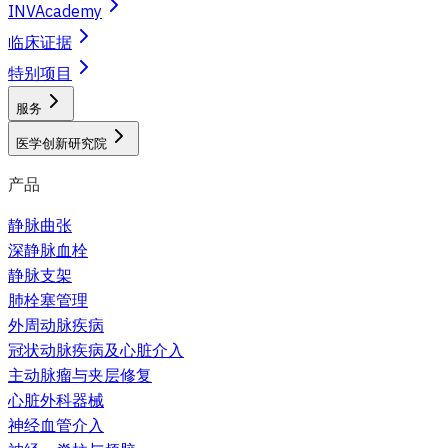
INVAcademy
临床证据
特别项目
服务
医学创新研究院
产品
静脉曲张
深静脉血栓
静脉支架
肺栓塞管理
外周动脉疾病
冠状动脉疾病及心脏介入
主动脉瘤与夹层修复
心脏外科器械
神经血管介入