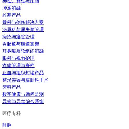
神经、脊柱与颅脑
肿瘤消融
栓塞产品
骨科与创伤解决方案
泌尿科与尿失禁管理
痔疮与瘘管管理
胃肠道与胆道支架
耳鼻喉及软组织消融
眼科与视力护理
疼痛管理与脊柱
止血与组织封堵产品
整形美容与皮肤科手术
牙科产品
数字健康与远程监测
导管与导丝综合系统
医疗专科
静脉