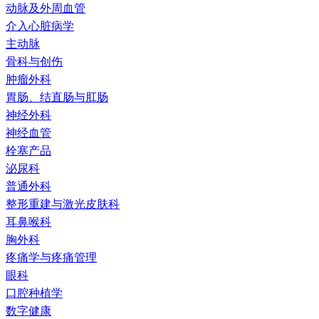
动脉及外周血管
介入心脏病学
主动脉
骨科与创伤
肿瘤外科
胃肠、结直肠与肛肠
神经外科
神经血管
栓塞产品
泌尿科
普通外科
整形重建与激光皮肤科
耳鼻喉科
胸外科
疼痛学与疼痛管理
眼科
口腔种植学
数字健康