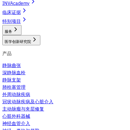
INVAcademy
临床证据
特别项目
服务
医学创新研究院
产品
静脉曲张
深静脉血栓
静脉支架
肺栓塞管理
外周动脉疾病
冠状动脉疾病及心脏介入
主动脉瘤与夹层修复
心脏外科器械
神经血管介入