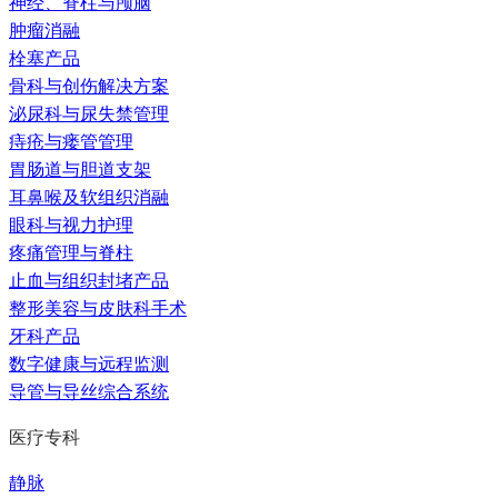
神经、脊柱与颅脑
肿瘤消融
栓塞产品
骨科与创伤解决方案
泌尿科与尿失禁管理
痔疮与瘘管管理
胃肠道与胆道支架
耳鼻喉及软组织消融
眼科与视力护理
疼痛管理与脊柱
止血与组织封堵产品
整形美容与皮肤科手术
牙科产品
数字健康与远程监测
导管与导丝综合系统
医疗专科
静脉