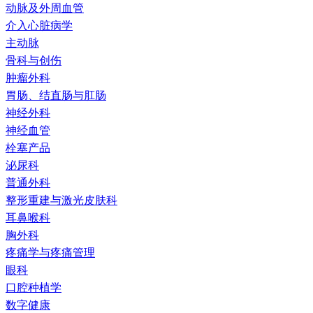
动脉及外周血管
介入心脏病学
主动脉
骨科与创伤
肿瘤外科
胃肠、结直肠与肛肠
神经外科
神经血管
栓塞产品
泌尿科
普通外科
整形重建与激光皮肤科
耳鼻喉科
胸外科
疼痛学与疼痛管理
眼科
口腔种植学
数字健康