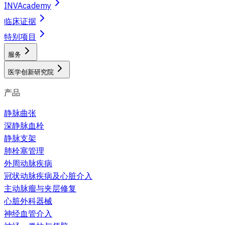
INVAcademy
临床证据
特别项目
服务
医学创新研究院
产品
静脉曲张
深静脉血栓
静脉支架
肺栓塞管理
外周动脉疾病
冠状动脉疾病及心脏介入
主动脉瘤与夹层修复
心脏外科器械
神经血管介入