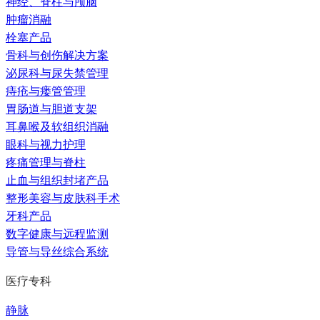
神经、脊柱与颅脑
肿瘤消融
栓塞产品
骨科与创伤解决方案
泌尿科与尿失禁管理
痔疮与瘘管管理
胃肠道与胆道支架
耳鼻喉及软组织消融
眼科与视力护理
疼痛管理与脊柱
止血与组织封堵产品
整形美容与皮肤科手术
牙科产品
数字健康与远程监测
导管与导丝综合系统
医疗专科
静脉