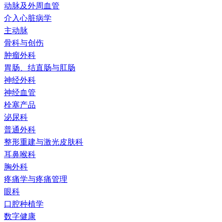
动脉及外周血管
介入心脏病学
主动脉
骨科与创伤
肿瘤外科
胃肠、结直肠与肛肠
神经外科
神经血管
栓塞产品
泌尿科
普通外科
整形重建与激光皮肤科
耳鼻喉科
胸外科
疼痛学与疼痛管理
眼科
口腔种植学
数字健康