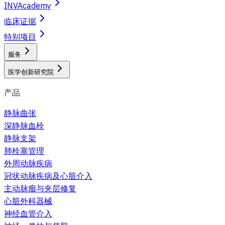
INVAcademy
临床证据
特别项目
服务
医学创新研究院
产品
静脉曲张
深静脉血栓
静脉支架
肺栓塞管理
外周动脉疾病
冠状动脉疾病及心脏介入
主动脉瘤与夹层修复
心脏外科器械
神经血管介入