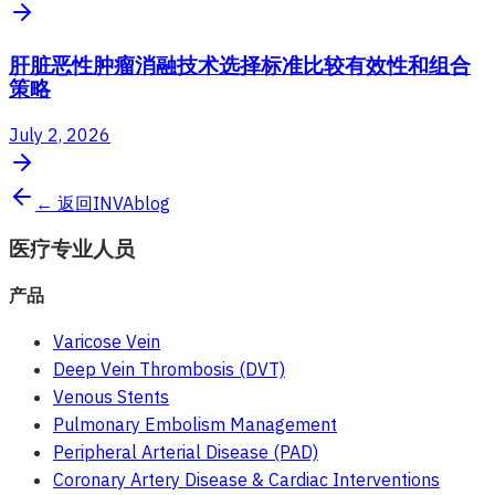
肝脏恶性肿瘤消融技术选择标准比较有效性和组合
策略
July 2, 2026
← 返回INVAblog
医疗专业人员
产品
Varicose Vein
Deep Vein Thrombosis (DVT)
Venous Stents
Pulmonary Embolism Management
Peripheral Arterial Disease (PAD)
Coronary Artery Disease & Cardiac Interventions