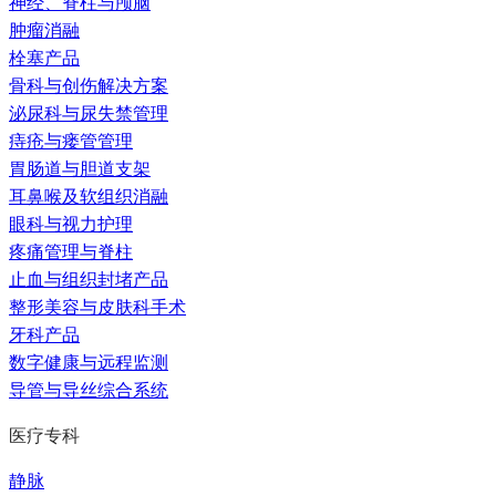
神经、脊柱与颅脑
肿瘤消融
栓塞产品
骨科与创伤解决方案
泌尿科与尿失禁管理
痔疮与瘘管管理
胃肠道与胆道支架
耳鼻喉及软组织消融
眼科与视力护理
疼痛管理与脊柱
止血与组织封堵产品
整形美容与皮肤科手术
牙科产品
数字健康与远程监测
导管与导丝综合系统
医疗专科
静脉