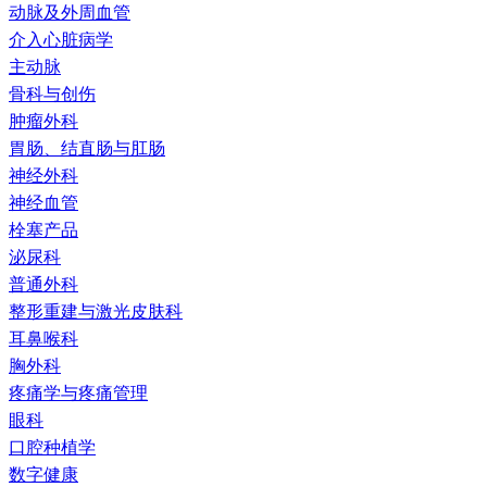
动脉及外周血管
介入心脏病学
主动脉
骨科与创伤
肿瘤外科
胃肠、结直肠与肛肠
神经外科
神经血管
栓塞产品
泌尿科
普通外科
整形重建与激光皮肤科
耳鼻喉科
胸外科
疼痛学与疼痛管理
眼科
口腔种植学
数字健康