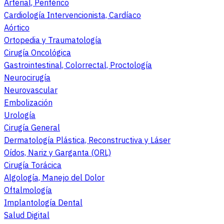
Arterial, Periférico
Cardiología Intervencionista, Cardíaco
Aórtico
Ortopedia y Traumatología
Cirugía Oncológica
Gastrointestinal, Colorrectal, Proctología
Neurocirugía
Neurovascular
Embolización
Urología
Cirugía General
Dermatología Plástica, Reconstructiva y Láser
Oídos, Nariz y Garganta (ORL)
Cirugía Torácica
Algología, Manejo del Dolor
Oftalmología
Implantología Dental
Salud Digital